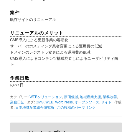
案件
既存サイトのリニューアル
リニューアルのメリット
CMS導入による更新作業の容易化
サーバーのホスティング業者変更による運用費の低減
ドメインのレジストラ変更による運用費の低減
CMS導入によるコンテンツ構成見直しによるユーザビリティ向
上
作業日数
のべ1日
カテゴリー:
WEBソリューション
,
原価低減
,
地域産業支援
,
業務改善
,
業務日誌
タグ:
CMS
,
WEB
,
WordPress
,
オープンソース
,
サイト
作成
者:
日本地域産業総合研究所
この投稿のパーマリンク