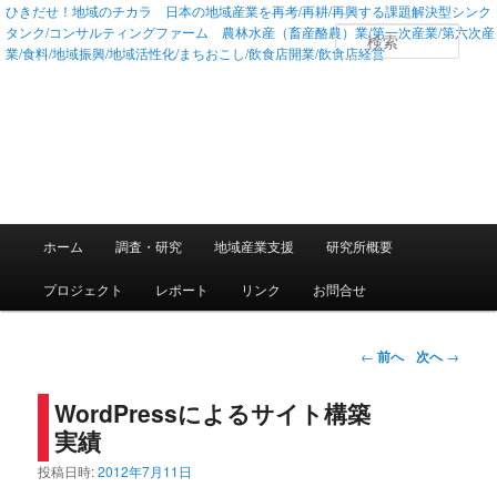
ひきだせ！地域のチカラ 日本の地域産業を再考/再耕/再興する課題解決型シンク
タンク/コンサルティングファーム 農林水産（畜産酪農）業/第一次産業/第六次産
検
業/食料/地域振興/地域活性化/まちおこし/飲食店開業/飲食店経営
索
メインメニュー
ホーム
調査・研究
地域産業支援
研究所概要
メインコンテンツへ移動
サブコンテンツへ移動
プロジェクト
レポート
リンク
お問合せ
投稿ナビゲーション
←
前へ
次へ
→
WordPressによるサイト構築
実績
投稿日時:
2012年7月11日