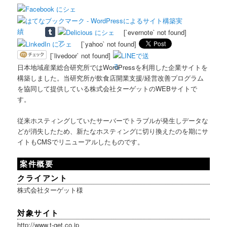
[`evernote` not found]
[`yahoo` not found]
[`livedoor` not found]
日本地域産業総合研究所ではWordPressを利用した企業サイトを
構築しました。当研究所が飲食店開業支援/経営改善プログラム
を協同して提供している株式会社ターゲットのWEBサイトで
す。
従来ホスティングしていたサーバーでトラブルが発生しデータな
どが消失したため、新たなホスティングに切り換えたのを期にサ
イトもCMSでリニューアルしたものです。
案件概要
クライアント
株式会社ターゲット様
対象サイト
http://www.t-get.co.jp