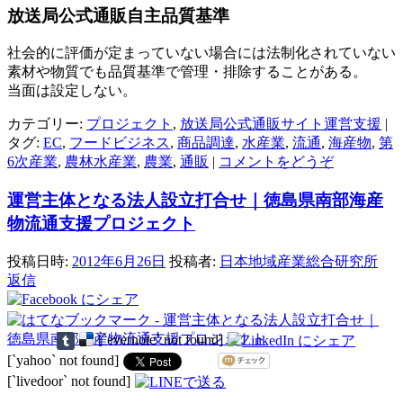
放送局公式通販自主品質基準
社会的に評価が定まっていない場合には法制化されていない
素材や物質でも品質基準で管理・排除することがある。
当面は設定しない。
カテゴリー:
プロジェクト
,
放送局公式通販サイト運営支援
|
タグ:
EC
,
フードビジネス
,
商品調達
,
水産業
,
流通
,
海産物
,
第
6次産業
,
農林水産業
,
農業
,
通販
|
コメントをどうぞ
運営主体となる法人設立打合せ｜徳島県南部海産
物流通支援プロジェクト
投稿日時:
2012年6月26日
投稿者:
日本地域産業総合研究所
返信
[`evernote` not found]
[`yahoo` not found]
[`livedoor` not found]