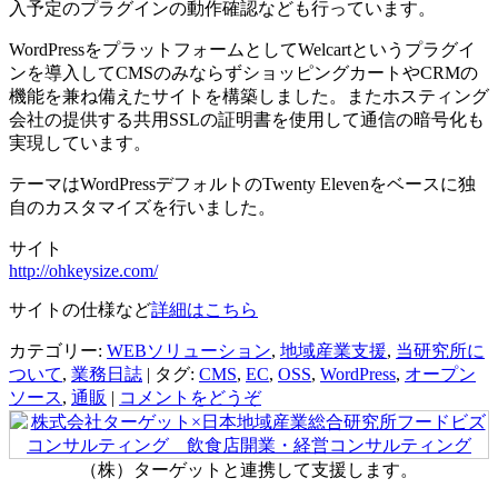
入予定のプラグインの動作確認なども行っています。
WordPressをプラットフォームとしてWelcartというプラグイ
ンを導入してCMSのみならずショッピングカートやCRMの
機能を兼ね備えたサイトを構築しました。またホスティング
会社の提供する共用SSLの証明書を使用して通信の暗号化も
実現しています。
テーマはWordPressデフォルトのTwenty Elevenをベースに独
自のカスタマイズを行いました。
サイト
http://ohkeysize.com/
サイトの仕様など
詳細はこちら
カテゴリー:
WEBソリューション
,
地域産業支援
,
当研究所に
ついて
,
業務日誌
|
タグ:
CMS
,
EC
,
OSS
,
WordPress
,
オープン
ソース
,
通販
|
コメントをどうぞ
（株）ターゲットと連携して支援します。