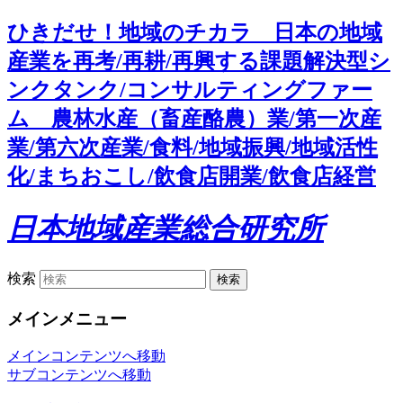
ひきだせ！地域のチカラ 日本の地域
産業を再考/再耕/再興する課題解決型シ
ンクタンク/コンサルティングファー
ム 農林水産（畜産酪農）業/第一次産
業/第六次産業/食料/地域振興/地域活性
化/まちおこし/飲食店開業/飲食店経営
日本地域産業総合研究所
検索
メインメニュー
メインコンテンツへ移動
サブコンテンツへ移動