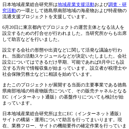
日本地域産業総合研究所は
地域産業支援活動
および
調査・研
究活動
の一環として徳島県南部地域の海産物および特産物の
流通支援プロジェクトを支援しています。
6月20日に東京都内でプロジェクトの運営主体となる法人を
設立するための打合せが行われました。当研究所からも出席
して助言などを行いました。
設立する会社の形態や出資などに関して活発な議論が行わ
れ、当面の活動スケジュールなどが決定いたしました。会社
設立についてはできるだけ早期、可能であれば8月中にも設
立する方向で情報収集が始まっています。設立者が税理士や
社会保険労務士などに相談を始めています。
またこのプロジェクトが展開する当面の主要事業である徳島
県南部地域の特産物販売について、その販売チャネルとなる
EC（インターネット通販）の基盤作りについても検討が始
まっています。
日本地域産業総合研究所は主にEC（インターネット通販）
サイトの構築・運用について助言を行ってまいります。現
在、業務フロー、サイトの機能要件の確定作業を行っていま