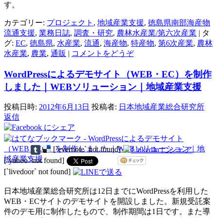
す。
カテゴリー:
プロジェクト
,
地域産業支援
,
徳島県南部海産物
流通支援
,
業務日誌
,
調査・研究
,
農林水産業/第六次産業
|
タ
グ:
EC
,
徳島県
,
水産業
,
流通
,
海産物
,
特産物
,
第6次産業
,
農林
水産業
,
農業
,
通販
|
コメントをどうぞ
WordPressによるデモサイト（WEB・EC）を制作
しました｜WEBソリューション｜地域産業支援
投稿日時:
2012年6月13日
投稿者:
日本地域産業総合研究所
返信
[`evernote` not found]
[`yahoo` not found]
[`livedoor` not found]
日本地域産業総合研究所は12日までにWordPressを利用した
WEB・ECサイトのデモサイトを開設しました。新規受託案
件のデモ用に制作したもので、制作期間は1日です。また導