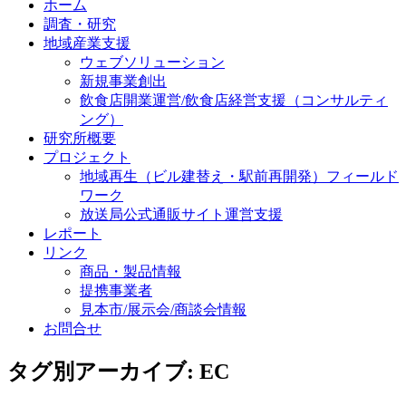
ホーム
調査・研究
地域産業支援
ウェブソリューション
新規事業創出
飲食店開業運営/飲食店経営支援（コンサルティ
ング）
研究所概要
プロジェクト
地域再生（ビル建替え・駅前再開発）フィールド
ワーク
放送局公式通販サイト運営支援
レポート
リンク
商品・製品情報
提携事業者
見本市/展示会/商談会情報
お問合せ
タグ別アーカイブ:
EC