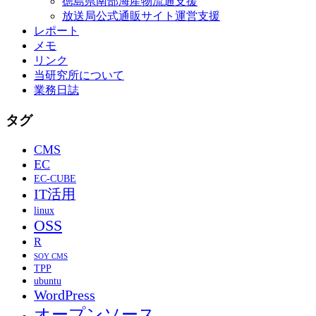
徳島県南部海産物流通支援
放送局公式通販サイト運営支援
レポート
メモ
リンク
当研究所について
業務日誌
タグ
CMS
EC
EC-CUBE
IT活用
linux
OSS
R
SOY CMS
TPP
ubuntu
WordPress
オープンソース