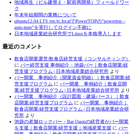
地域再生（ビル建替え・駅前再開発）フィールドワー
ク
年末年始期間の業務について
ubuntu12.04 LTS /etc/rc.localでPowerTOPの”powertop –
auto-tune”を実行してログイン不能に
日本地域産業総合研究所でLinuxを本格導入します
最近のコメント
飲食店開業運営/飲食店経営支援（コンサルティング）
に
バー経営支援 事例紹介・池袋バー｜飲食店開業/経
営支援プログラム | 日本地域産業総合研究所
より
バー開業 事例紹介（開業資金明細）｜飲食店開業/経
営支援プログラム
に
バー開業 事例紹介｜飲食店開
業/経営支援プログラム | 日本地域産業総合研究所
より
バー開業 事例紹介（設計図面・建築パース）｜飲食
店開業/経営支援プログラム
に
バー開業 事例紹介｜
飲食店開業/経営支援プログラム | 日本地域産業総合研
究所
より
池袋の老舗ロックバー・Bar Oasisの経営者がバー開業
を支援｜飲食店開業/経営支援｜地域産業支援
に
バー