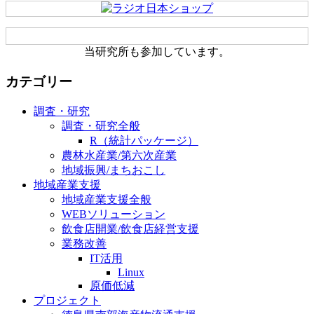
当研究所も参加しています。
カテゴリー
調査・研究
調査・研究全般
R（統計パッケージ）
農林水産業/第六次産業
地域振興/まちおこし
地域産業支援
地域産業支援全般
WEBソリューション
飲食店開業/飲食店経営支援
業務改善
IT活用
Linux
原価低減
プロジェクト