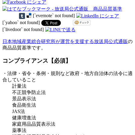
[`evernote` not found]
[`yahoo` not found]
[`livedoor` not found]
日本地域産業総合研究所が運営を支援する放送局公式通販
の
商品品質基準です。
コンプライアンス【必須】
・法律・省令・条例・規則など政府・地方自治体の法令に適
合していること
計量法
不正競争防止法
景品表示法
食品衛生法
JAS法
健康増進法
家庭用品品質表示法
薬事法