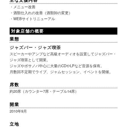
主な支援内容
・メニュー改善
・酒類仕入れの改善（酒類卸の変更）
・WEBサイトリニューアル
対象店舗の概要
業態
ジャズバー・ジャズ喫茶
スピーカーやアンプなど高級オーディオを設置してジャズバー・
ジャズ喫茶として開業。
ジャズやボサノバ中心に大量のCDやLPなど音源を保有。
月数回不定期でライブ、ジャムセッション、イベントを開催。
席数
約20席（カウンター7席・テーブル14席）
開業
2010年9月
立地