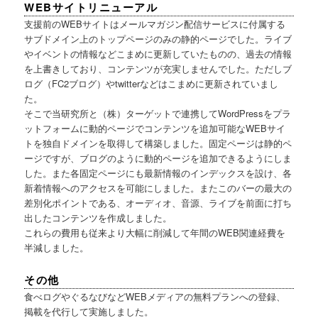
WEBサイトリニューアル
支援前のWEBサイトはメールマガジン配信サービスに付属する
サブドメイン上のトップページのみの静的ページでした。ライブ
やイベントの情報などこまめに更新していたものの、過去の情報
を上書きしており、コンテンツが充実しませんでした。ただしブ
ログ（FC2ブログ）やtwitterなどはこまめに更新されていまし
た。
そこで当研究所と（株）ターゲットで連携してWordPressをプラ
ットフォームに動的ページでコンテンツを追加可能なWEBサイ
トを独自ドメインを取得して構築しました。固定ページは静的ペ
ージですが、ブログのように動的ページを追加できるようにしま
した。また各固定ページにも最新情報のインデックスを設け、各
新着情報へのアクセスを可能にしました。またこのバーの最大の
差別化ポイントである、オーディオ、音源、ライブを前面に打ち
出したコンテンツを作成しました。
これらの費用も従来より大幅に削減して年間のWEB関連経費を
半減しました。
その他
食べログやぐるなびなどWEBメディアの無料プランへの登録、
掲載を代行して実施しました。