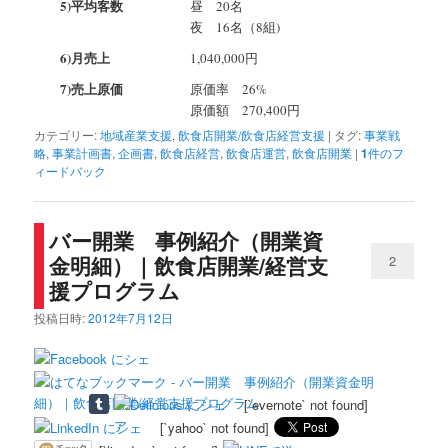
5)平均客数
昼 20名
夜 16名（8組)
6)月売上
1,040,000円
7)売上原価
原価率 26%
原価額 270,400円
カテゴリー:
地域産業支援
,
飲食店開業/飲食店経営支援
|
タグ:
事業戦
略
,
事業計画書
,
企画書
,
飲食店経営
,
飲食店運営
,
飲食店開業
|
1
件のフ
ィードバック
バー開業 事例紹介（開業資
金明細）｜飲食店開業/経営支
2
援プログラム
投稿日時:
2012年7月12日
[`evernote` not found]
[`yahoo` not found]