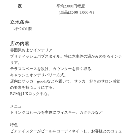
夜
平均2,000円程度
（単品は500-1,000円）
立地条件
11坪位の1階
店の内容
雰囲気およびインテリア
ブリティッシュパブスタイル。特に木主体の温かみのあるインテ
リア。
テラススペースを設け、カウンターを長く取る。
キャッシュオンデリバリー方式。
店内にサッカーgoodsなどを置いて、サッカー好きのサロン感覚
の要素を持つようにする。
BGMはUKロック中心。
メニュー
ドリンクはビールを主体にウィスキー、カクテルなど
特色
ビアテイスターがビールをコーディネイトし、お客様とのコミュ