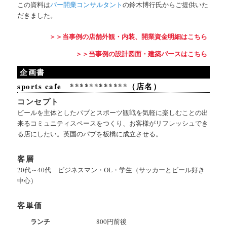
この資料は
バー開業コンサルタント
の鈴木博行氏からご提供いた
だきました。
＞＞当事例の店舗外観・内装、開業資金明細はこちら
＞＞当事例の設計図面・建築パースはこちら
企画書
sports cafe ************（店名）
コンセプト
ビールを主体としたパブとスポーツ観戦を気軽に楽しむことの出
来るコミュニティスペースをつくり、お客様がリフレッシュでき
る店にしたい。英国のパブを板橋に成立させる。
客層
20代～40代 ビジネスマン・OL・学生（サッカーとビール好き
中心）
客単価
ランチ
800円前後