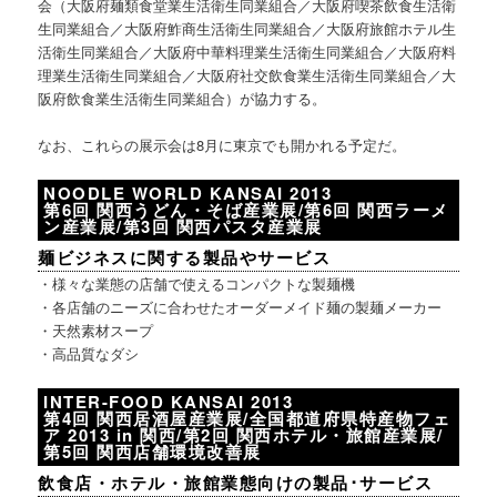
会（大阪府麺類食堂業生活衛生同業組合／大阪府喫茶飲食生活衛
生同業組合／大阪府鮓商生活衛生同業組合／大阪府旅館ホテル生
活衛生同業組合／大阪府中華料理業生活衛生同業組合／大阪府料
理業生活衛生同業組合／大阪府社交飲食業生活衛生同業組合／大
阪府飲食業生活衛生同業組合）が協力する。
なお、これらの展示会は8月に東京でも開かれる予定だ。
NOODLE WORLD KANSAI 2013
第6回 関西うどん・そば産業展/第6回 関西ラーメ
ン産業展/第3回 関西パスタ産業展
麺ビジネスに関する製品やサービス
・様々な業態の店舗で使えるコンパクトな製麺機
・各店舗のニーズに合わせたオーダーメイド麺の製麺メーカー
・天然素材スープ
・高品質なダシ
INTER-FOOD KANSAI 2013
第4回 関西居酒屋産業展/全国都道府県特産物フェ
ア 2013 in 関西/第2回 関西ホテル・旅館産業展/
第5回 関西店舗環境改善展
飲食店・ホテル・旅館業態向けの製品･サービス