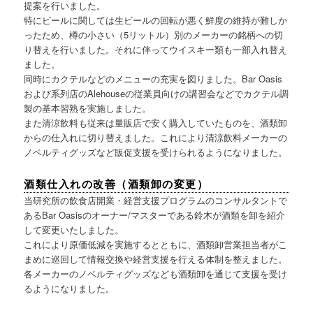
提案を行いました。
特にビールに関しては生ビールの回転が悪く鮮度の維持が難しか
ったため、樽の小さい（5リットル）別のメーカーの銘柄への切
り替えを行いました。それに伴ってウイスキー類も一部入れ替え
ました。
同時にカクテルなどのメニューの充実を図りました。Bar Oasis
および系列店のAlehouseの従業員向けの講習会などでカクテル調
製の基本習熟を実施しました。
また清涼飲料も従来は量販店で安く購入していたものを、酒類卸
からの仕入れに切り替えました。これにより清涼飲料メーカーの
ノベルティグッズなど販促支援を受けられるようになりました。
酒類仕入れの改善（酒類卸の変更）
当研究所の飲食店開業・経営支援プログラムのコンサルタントで
あるBar Oasisのオーナー/マスターである鈴木が酒類を卸を紹介
して変更いたしました。
これにより原価低減を実施するとともに、酒類卸営業担当者がこ
まめに巡回して情報交換や経営支援を行える体制を整えました。
各メーカーのノベルティグッズなども酒類卸を通じて支援を受け
るようになりました。