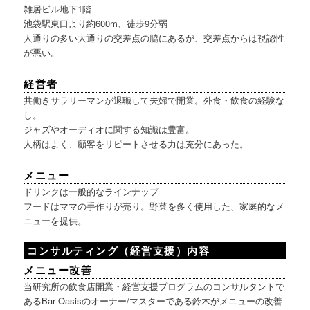
雑居ビル地下1階
池袋駅東口より約600m、徒歩9分弱
人通りの多い大通りの交差点の脇にあるが、交差点からは視認性
が悪い。
経営者
共働きサラリーマンが退職して夫婦で開業。外食・飲食の経験な
し。
ジャズやオーディオに関する知識は豊富。
人柄はよく、顧客をリピートさせる力は充分にあった。
メニュー
ドリンクは一般的なラインナップ
フードはママの手作りが売り。野菜を多く使用した、家庭的なメ
ニューを提供。
コンサルティング（経営支援）内容
メニュー改善
当研究所の飲食店開業・経営支援プログラムのコンサルタントで
あるBar Oasisのオーナー/マスターである鈴木がメニューの改善