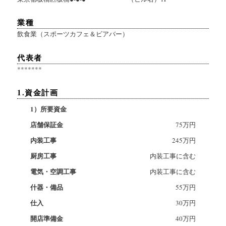
業種
飲食業（スポーツカフェ＆ビアバー）
代表者
*******
1.資金計画
1）所要資金
店舗保証金
75万円
内装工事
245万円
厨房工事
内装工事に含む
電気・空調工事
内装工事に含む
什器・備品
55万円
仕入
30万円
開店準備金
40万円