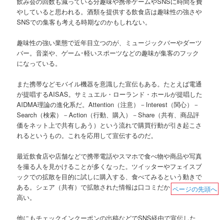
飲み会の回数も減っている分趣味や携帯ゲームやSNSに時間を費
やしていると思われる。酒類を提供する飲食店は趣味性の強さや
SNSでの集客も考える時期なのかもしれない。
趣味性の強い業態で近年目立つのが、ミュージックバーやダーツ
バー。音楽や、ゲーム･軽いスポーツなどの趣味が集客のフック
になっている。
また携帯などモバイル機器を意識した宣伝もある。たとえば電通
が提唱するAISAS。サミュエル・ローランド・ホールが提唱した
AIDMA理論の進化系だ。Attention（注意）－Interest（関心）－
Search（検索）－Action（行動、購入）－Share（共有、商品評
価をネット上で共有しあう）という流れで購買行動が引き起こさ
れるというもの。これを応用して宣伝するのだ。
最近飲食店や店舗などで携帯電話やスマホで食べ物や商品や写真
を撮る人を見かけることが多くなった。ツイッターやフェイスブ
ックでの拡散を目的に試しに購入する、食べてみるという動きで
ある。シェア（共有）で拡散された情報は口コミだから信憑性も
ページの先頭へ
高い。
他にもチェックインクーポンの出稿などでSNS経由で宣伝した