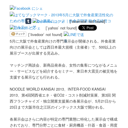
[`evernote` not found]
[`yahoo` not found]
[`livedoor` not found]
5月に大阪で外食産業向けの専門展示会が開催される。外食産業
向けの展示会としては西日本最大規模（主催者）で、500以上の
展示ブースが出展する見込み。
マッチング商談会、新商品発表会、女性の集客につながるメニュ
ー・サービスなどを紹介するセミナー、東日本大震災の被災地を
支援する展示なども行われる。
NOODLE WORLD KANSAI 2013、INTER-FOOD KANSAI
2013、第4回関西省エネ・省CO2・コスト削減対策展、第3回 関
西フランチャイズ・独立開業支援展の各展示会が、5月21日から
23日まで大阪市住之江区のインテックス大阪で開かれる。
各展示会はさらに内容が特定の専門業態に特化した展示会で構成
されており、専門分野ごとに食材・厨房機器・什器・食器・用度