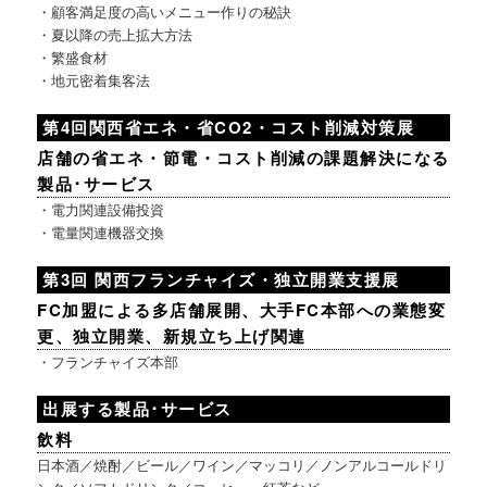
・顧客満足度の高いメニュー作りの秘訣
・夏以降の売上拡大方法
・繁盛食材
・地元密着集客法
第4回関西省エネ・省CO2・コスト削減対策展
店舗の省エネ・節電・コスト削減の課題解決になる
製品･サービス
・電力関連設備投資
・電量関連機器交換
第3回 関西フランチャイズ・独立開業支援展
FC加盟による多店舗展開、大手FC本部への業態変
更、独立開業、新規立ち上げ関連
・フランチャイズ本部
出展する製品･サービス
飲料
日本酒／焼酎／ビール／ワイン／マッコリ／ノンアルコールドリ