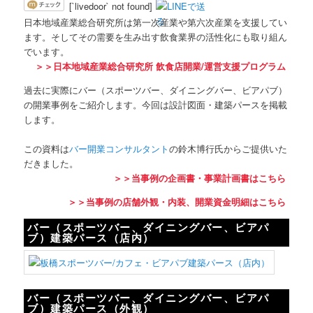
[`livedoor` not found]
日本地域産業総合研究所は第一次産業や第六次産業を支援してい
ます。そしてその需要を生み出す飲食業界の活性化にも取り組ん
でいます。
＞＞日本地域産業総合研究所 飲食店開業/運営支援プログラム
過去に実際にバー（スポーツバー、ダイニングバー、ビアパブ）
の開業事例をご紹介します。今回は設計図面・建築パースを掲載
します。
この資料は
バー開業コンサルタント
の鈴木博行氏からご提供いた
だきました。
＞＞当事例の企画書・事業計画書はこちら
＞＞当事例の店舗外観・内装、開業資金明細はこちら
バー（スポーツバー、ダイニングバー、ビアパ
ブ）建築パース（店内）
バー（スポーツバー、ダイニングバー、ビアパ
ブ）建築パース（外観）