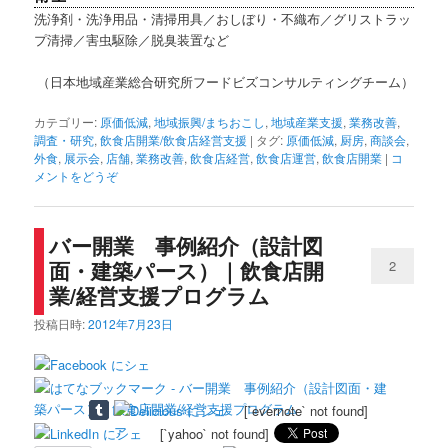
洗浄剤・洗浄用品・清掃用具／おしぼり・不織布／グリストラッ
プ清掃／害虫駆除／脱臭装置など
（日本地域産業総合研究所フードビズコンサルティングチーム）
カテゴリー:
原価低減
,
地域振興/まちおこし
,
地域産業支援
,
業務改善
,
調査・研究
,
飲食店開業/飲食店経営支援
|
タグ:
原価低減
,
厨房
,
商談会
,
外食
,
展示会
,
店舗
,
業務改善
,
飲食店経営
,
飲食店運営
,
飲食店開業
|
コ
メントをどうぞ
バー開業 事例紹介（設計図
面・建築パース）｜飲食店開
2
業/経営支援プログラム
投稿日時:
2012年7月23日
[`evernote` not found]
[`yahoo` not found]