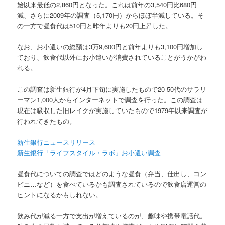
始以来最低の2,860円となった。これは前年の3,540円比680円
減、さらに2009年の調査（5,170円）からほぼ半減している。そ
の一方で昼食代は510円と昨年よりも20円上昇した。
なお、お小遣いの総額は3万9,600円と前年よりも3,100円増加し
ており、飲食代以外にお小遣いが消費されていることがうかがわ
れる。
この調査は新生銀行が4月下旬に実施したもので20-50代のサラリ
ーマン1,000人からインターネットで調査を行った。この調査は
現在は吸収した旧レイクが実施していたもので1979年以来調査が
行われてきたもの。
新生銀行ニュースリリース
新生銀行「ライフスタイル・ラボ」お小遣い調査
昼食代についての調査ではどのような昼食（弁当、仕出し、コン
ビニ…など）を食べているかも調査されているので飲食店運営の
ヒントになるかもしれない。
飲み代が減る一方で支出が増えているのが、趣味や携帯電話代。