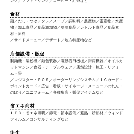
ンク／ソフトドリンク／コーヒー・紅茶など
食材
麺／だし・つゆ／タレ／スープ／調味料／農産物／畜産物／水産
物／加工食品／食品添加物／冷凍食品／レトルト食品／食品素
材・原料
／サイドメニュー／デザート／地方特産物など
店舗設備・販促
製麺機・製粉機／麺包装器／電動石臼機械／厨房機器／オイルカ
ットマシン／食器・テーブルウェア／店舗設計・施工・リフォー
ム・畳
／レジスター・ＰＯＳ／オーダーリングシステム／ＩＣカード・
ポイントカード／広告・看板・サイネージ・メニュー／のれん・
のぼり／ユニフォーム／各種集客・販促アイテムなど
省エネ商材
ＬＥＤ・省エネ照明／節電・節水設備／遮熱・断熱材／ウィンド
フィルム／コンサルティングなど
衛生