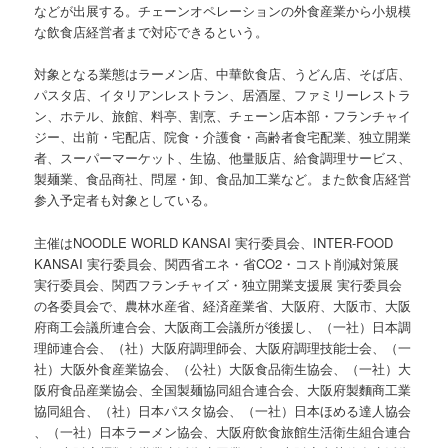
などが出展する。チェーンオペレーションの外食産業から小規模
な飲食店経営者まで対応できるという。
対象となる業態はラーメン店、中華飲食店、うどん店、そば店、
パスタ店、イタリアンレストラン、居酒屋、ファミリーレストラ
ン、ホテル、旅館、料亭、割烹、チェーン店本部・フランチャイ
ジー、出前・宅配店、院食・介護食・高齢者食宅配業、独立開業
者、スーパーマーケット、生協、他量販店、給食調理サービス、
製麺業、食品商社、問屋・卸、食品加工業など。また飲食店経営
参入予定者も対象としている。
主催はNOODLE WORLD KANSAI 実行委員会、INTER-FOOD
KANSAI 実行委員会、関西省エネ・省CO2・コスト削減対策展
実行委員会、関西フランチャイズ・独立開業支援展 実行委員会
の各委員会で、農林水産省、経済産業省、大阪府、大阪市、大阪
府商工会議所連合会、大阪商工会議所が後援し、（一社）日本調
理師連合会、（社）大阪府調理師会、大阪府調理技能士会、（一
社）大阪外食産業協会、（公社）大阪食品衛生協会、（一社）大
阪府食品産業協会、全国製麺協同組合連合会、大阪府製麵商工業
協同組合、（社）日本パスタ協会、（一社）日本ほめる達人協会
、（一社）日本ラーメン協会、大阪府飲食旅館生活衛生組合連合