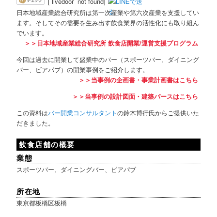
[`livedoor` not found]
日本地域産業総合研究所は第一次産業や第六次産業を支援してい
ます。そしてその需要を生み出す飲食業界の活性化にも取り組ん
でいます。
＞＞日本地域産業総合研究所 飲食店開業/運営支援プログラム
今回は過去に開業して盛業中のバー（スポーツバー、ダイニング
バー、ビアパブ）の開業事例をご紹介します。
＞＞当事例の企画書・事業計画書はこちら
＞＞当事例の設計図面・建築パースはこちら
この資料は
バー開業コンサルタント
の鈴木博行氏からご提供いた
だきました。
飲食店舗の概要
業態
スポーツバー、ダイニングバー、ビアパブ
所在地
東京都板橋区板橋