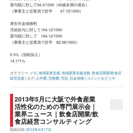
賞与額に対して94.3/1000（40歳未満の場合）
（事業主と従業員で折半 47.15/1000）
厚生年金保険料
月給給与に対して164.12/1000
賞与額に対して 164.12/1000
（事業主と従業員で折半 82.06/1000）
0.3%（強制加入）
14.171%
カテゴリー:
メモ
,
地域産業支援
,
地域産業支援全般
,
飲食店開業/飲食店
経営支援
|
タグ:
人件費
,
労務費
,
労災
,
社会保険
|
コメントをどうぞ
2013年5月に大阪で外食産業
活性化のための専門展示会｜
業界ニュース｜飲食店開業/飲
食店経営コンサルティング
投稿日時:
2013年4月17日