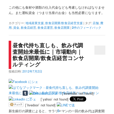
この他にも食材や酒類の仕入代金なども考慮しなければなりませ
ん。また運転資金（つまり当座のお金）も当然必要になります。
カテゴリー:
地域産業支援
,
飲食店開業/飲食店経営支援
|
タグ:
店舗
,
費
用
,
資金
,
飲食店経営
,
飲食店運営
,
飲食店開業
|
2
件のフィードバック
昼食代持ち直しも、飲み代調
査開始来最低に｜市場動向｜
飲食店開業/飲食店経営コンサ
ルティング
投稿日時:
2012年7月2日
[`evernote` not found]
[`yahoo` not found]
[`livedoor` not found]
新生銀行の調査によると、サラリーマンの一回の飲み代は調査開