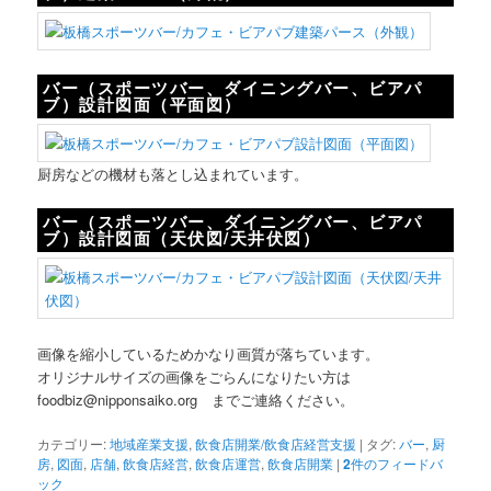
バー（スポーツバー、ダイニングバー、ビアパ
ブ）設計図面（平面図）
厨房などの機材も落とし込まれています。
バー（スポーツバー、ダイニングバー、ビアパ
ブ）設計図面（天伏図/天井伏図）
画像を縮小しているためかなり画質が落ちています。
オリジナルサイズの画像をごらんになりたい方は
foodbiz@nipponsaiko.org までご連絡ください。
カテゴリー:
地域産業支援
,
飲食店開業/飲食店経営支援
|
タグ:
バー
,
厨
房
,
図面
,
店舗
,
飲食店経営
,
飲食店運営
,
飲食店開業
|
2
件のフィードバ
ック