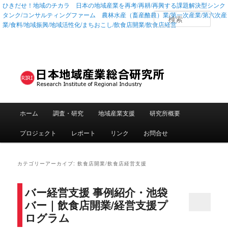
ひきだせ！地域のチカラ 日本の地域産業を再考/再耕/再興する課題解決型シンク
タンク/コンサルティングファーム 農林水産（畜産酪農）業/第一次産業/第六次産
検
業/食料/地域振興/地域活性化/まちおこし/飲食店開業/飲食店経営
索
メインメニュー
ホーム
調査・研究
地域産業支援
研究所概要
メインコンテンツへ移動
サブコンテンツへ移動
プロジェクト
レポート
リンク
お問合せ
カテゴリーアーカイブ:
飲食店開業/飲食店経営支援
バー経営支援 事例紹介・池袋
バー｜飲食店開業/経営支援プ
ログラム