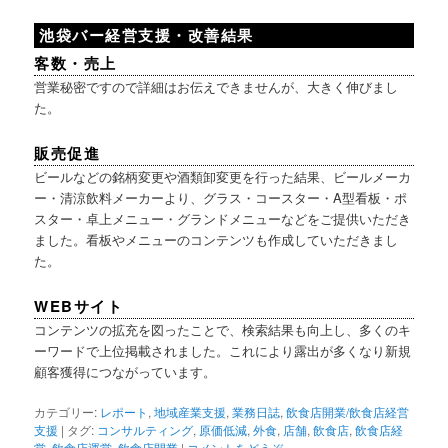
池袋バー経営支援・改善結果
客数・売上
営業秘密ですので詳細はお伝えできませんが、大きく伸びまし
た。
販売促進
ビールなどの銘柄変更や酒類卸変更を行った結果、ビールメーカ
ー・清涼飲料メーカーより、グラス・コースター・A型看板・ポ
スター・卓上メニュー・グランドメニューなどをご提供いただき
ました。看板やメニューのコンテンツも作成していただきまし
た。
WEBサイト
コンテンツの拡充を図ったことで、検索結果も向上し、多くのキ
ーワードで上位掲載されました。これにより露出が多くなり新規
顧客獲得につながっています。
カテゴリー:
レポート
,
地域産業支援
,
業務日誌
,
飲食店開業/飲食店経営
支援
|
タグ:
コンサルティング
,
原価低減
,
外食
,
店舗
,
飲食店
,
飲食店経
営
,
飲食店運営
,
飲食店開業
|
コメントをどうぞ