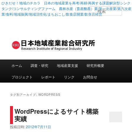
ひきだせ！地域のチカラ 日本の地域産業を再考/再耕/再興する課題解決型シンク
タンク/コンサルティングファーム 農林水産（畜産酪農）業/第一次産業/第六次産
検
業/食料/地域振興/地域活性化/まちおこし/飲食店開業/飲食店経営
索
メインメニュー
ホーム
調査・研究
地域産業支援
研究所概要
メインコンテンツへ移動
サブコンテンツへ移動
プロジェクト
レポート
リンク
お問合せ
タグ別アーカイブ:
WORDPRESS
WordPressによるサイト構築
実績
投稿日時:
2012年7月11日