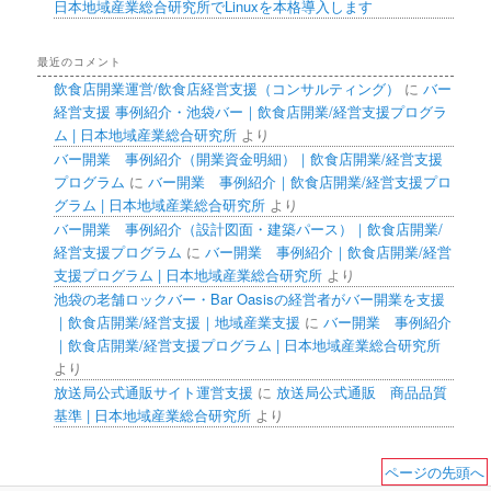
日本地域産業総合研究所でLinuxを本格導入します
最近のコメント
飲食店開業運営/飲食店経営支援（コンサルティング）
に
バー
経営支援 事例紹介・池袋バー｜飲食店開業/経営支援プログラ
ム | 日本地域産業総合研究所
より
バー開業 事例紹介（開業資金明細）｜飲食店開業/経営支援
プログラム
に
バー開業 事例紹介｜飲食店開業/経営支援プロ
グラム | 日本地域産業総合研究所
より
バー開業 事例紹介（設計図面・建築パース）｜飲食店開業/
経営支援プログラム
に
バー開業 事例紹介｜飲食店開業/経営
支援プログラム | 日本地域産業総合研究所
より
池袋の老舗ロックバー・Bar Oasisの経営者がバー開業を支援
｜飲食店開業/経営支援｜地域産業支援
に
バー開業 事例紹介
｜飲食店開業/経営支援プログラム | 日本地域産業総合研究所
より
放送局公式通販サイト運営支援
に
放送局公式通販 商品品質
基準 | 日本地域産業総合研究所
より
ページの先頭へ