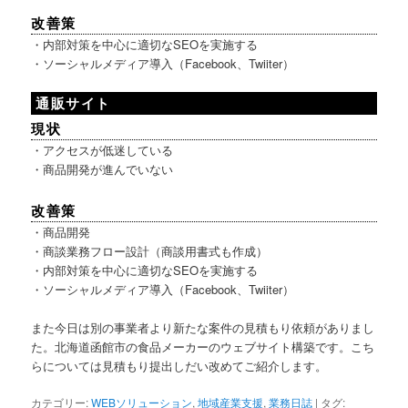
改善策
・内部対策を中心に適切なSEOを実施する
・ソーシャルメディア導入（Facebook、Twiiter）
通販サイト
現状
・アクセスが低迷している
・商品開発が進んでいない
改善策
・商品開発
・商談業務フロー設計（商談用書式も作成）
・内部対策を中心に適切なSEOを実施する
・ソーシャルメディア導入（Facebook、Twiiter）
また今日は別の事業者より新たな案件の見積もり依頼がありまし
た。北海道函館市の食品メーカーのウェブサイト構築です。こち
らについては見積もり提出しだい改めてご紹介します。
カテゴリー:
WEBソリューション
,
地域産業支援
,
業務日誌
|
タグ: