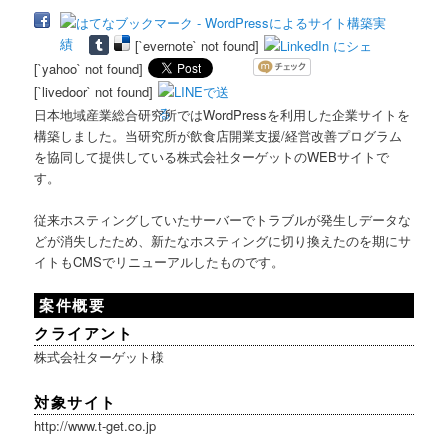
[`evernote` not found]
[`yahoo` not found]
[`livedoor` not found]
日本地域産業総合研究所ではWordPressを利用した企業サイトを
構築しました。当研究所が飲食店開業支援/経営改善プログラム
を協同して提供している株式会社ターゲットのWEBサイトで
す。
従来ホスティングしていたサーバーでトラブルが発生しデータな
どが消失したため、新たなホスティングに切り換えたのを期にサ
イトもCMSでリニューアルしたものです。
案件概要
クライアント
株式会社ターゲット様
対象サイト
http://www.t-get.co.jp