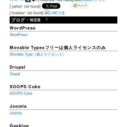
[`yahoo` not found]
[`livedoor` not found]
ブログ・WEB
WordPress
WordPress
Movable Type※フリーは個人ライセンスのみ
Movable Type（個人ライセンス）
Drupal
Drupal
XOOPS Cube
XOOPS Cube
Joomla
Joomla
Geeklog