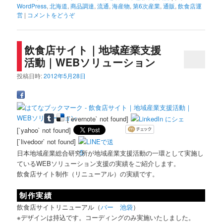
WordPress
,
北海道
,
商品調達
,
流通
,
海産物
,
第6次産業
,
通販
,
飲食店運
営
|
コメントをどうぞ
飲食店サイト｜地域産業支援
活動｜WEBソリューション
投稿日時:
2012年5月28日
[`evernote` not found]
[`yahoo` not found]
[`livedoor` not found]
日本地域産業総合研究所が地域産業支援活動の一環として実施し
ているWEBソリューション支援の実績をご紹介します。
飲食店サイト制作（リニューアル）の実績です。
制作実績
飲食店サイトリニューアル（
バー 池袋
）
※デザインは持込です。コーディングのみ実施いたしました。