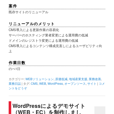
案件
既存サイトのリニューアル
リニューアルのメリット
CMS導入による更新作業の容易化
サーバーのホスティング業者変更による運用費の低減
ドメインのレジストラ変更による運用費の低減
CMS導入によるコンテンツ構成見直しによるユーザビリティ向
上
作業日数
のべ1日
カテゴリー:
WEBソリューション
,
原価低減
,
地域産業支援
,
業務改善
,
業務日誌
|
タグ:
CMS
,
WEB
,
WordPress
,
オープンソース
,
サイト
|
コメ
ントをどうぞ
WordPressによるデモサイト
（WEB・EC）を制作しまし