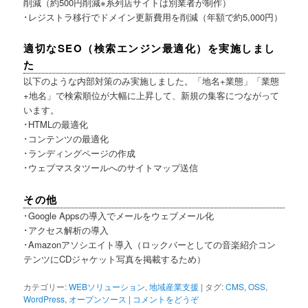
削減（約500円削減※系列店サイトは別業者が制作）
･レジストラ移行でドメイン更新費用を削減（年額で約5,000円）
適切なSEO（検索エンジン最適化）を実施しまし
た
以下のような内部対策のみ実施しました。「地名+業態」「業態
+地名」で検索順位が大幅に上昇して、新規の集客につながって
います。
･HTMLの最適化
･コンテンツの最適化
･ランディングページの作成
･ウェブマスタツールへのサイトマップ送信
その他
･Google Appsの導入でメールをウェブメール化
･アクセス解析の導入
･Amazonアソシエイト導入（ロックバーとしての音楽紹介コン
テンツにCDジャケット写真を掲載するため）
カテゴリー:
WEBソリューション
,
地域産業支援
|
タグ:
CMS
,
OSS
,
WordPress
,
オープンソース
|
コメントをどうぞ