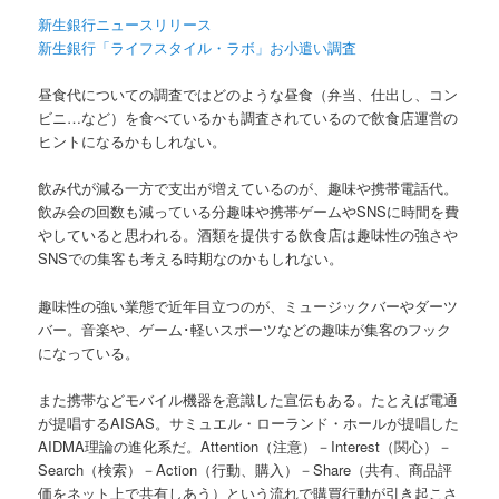
新生銀行ニュースリリース
新生銀行「ライフスタイル・ラボ」お小遣い調査
昼食代についての調査ではどのような昼食（弁当、仕出し、コン
ビニ…など）を食べているかも調査されているので飲食店運営の
ヒントになるかもしれない。
飲み代が減る一方で支出が増えているのが、趣味や携帯電話代。
飲み会の回数も減っている分趣味や携帯ゲームやSNSに時間を費
やしていると思われる。酒類を提供する飲食店は趣味性の強さや
SNSでの集客も考える時期なのかもしれない。
趣味性の強い業態で近年目立つのが、ミュージックバーやダーツ
バー。音楽や、ゲーム･軽いスポーツなどの趣味が集客のフック
になっている。
また携帯などモバイル機器を意識した宣伝もある。たとえば電通
が提唱するAISAS。サミュエル・ローランド・ホールが提唱した
AIDMA理論の進化系だ。Attention（注意）－Interest（関心）－
Search（検索）－Action（行動、購入）－Share（共有、商品評
価をネット上で共有しあう）という流れで購買行動が引き起こさ