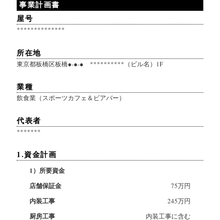
事業計画書
屋号
**************
所在地
東京都板橋区板橋●-●-● **********（ビル名）1F
業種
飲食業（スポーツカフェ＆ビアバー）
代表者
*******
1.資金計画
1）所要資金
店舗保証金
75万円
内装工事
245万円
厨房工事
内装工事に含む