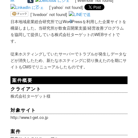
[`evernote` not found]
[`yahoo` not found]
[`livedoor` not found]
日本地域産業総合研究所ではWordPressを利用した企業サイトを
構築しました。当研究所が飲食店開業支援/経営改善プログラム
を協同して提供している株式会社ターゲットのWEBサイトで
す。
従来ホスティングしていたサーバーでトラブルが発生しデータな
どが消失したため、新たなホスティングに切り換えたのを期にサ
イトもCMSでリニューアルしたものです。
案件概要
クライアント
株式会社ターゲット様
対象サイト
http://www.t-get.co.jp
案件