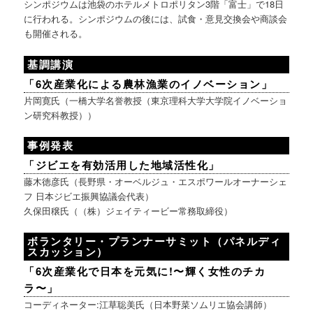
シンポジウムは池袋のホテルメトロポリタン3階「富士」で18日
に行われる。シンポジウムの後には、試食・意見交換会や商談会
も開催される。
基調講演
「6次産業化による農林漁業のイノベーション」
片岡寛氏（一橋大学名誉教授（東京理科大学大学院イノベーショ
ン研究科教授））
事例発表
「ジビエを有効活用した地域活性化」
藤木徳彦氏（長野県・オーベルジュ・エスポワールオーナーシェ
フ 日本ジビエ振興協議会代表）
久保田穣氏（（株）ジェイティービー常務取締役）
ボランタリー・プランナーサミット（パネルディ
スカッション）
「6次産業化で日本を元気に!〜輝く女性のチカ
ラ〜」
コーディネーター:江草聡美氏（日本野菜ソムリエ協会講師）