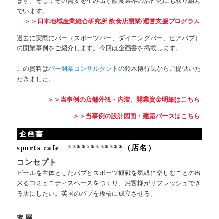
ます。そしてその需要を生み出す飲食業界の活性化にも取り組ん
でいます。
＞＞日本地域産業総合研究所 飲食店開業/運営支援プログラム
過去に実際にバー（スポーツバー、ダイニングバー、ビアパブ）
の開業事例をご紹介します。今回は企画書を掲載します。
この資料は
バー開業コンサルタント
の鈴木博行氏からご提供いた
だきました。
＞＞当事例の店舗外観・内装、開業資金明細はこちら
＞＞当事例の設計図面・建築パースはこちら
企画書
sports cafe ************（店名）
コンセプト
ビールを主体としたパブとスポーツ観戦を気軽に楽しむことの出
来るコミュニティスペースをつくり、お客様がリフレッシュでき
る店にしたい。英国のパブを板橋に成立させる。
客層