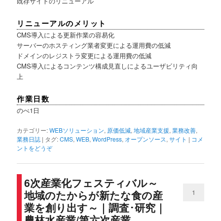
既存サイトのリニューアル
リニューアルのメリット
CMS導入による更新作業の容易化
サーバーのホスティング業者変更による運用費の低減
ドメインのレジストラ変更による運用費の低減
CMS導入によるコンテンツ構成見直しによるユーザビリティ向
上
作業日数
のべ1日
カテゴリー:
WEBソリューション
,
原価低減
,
地域産業支援
,
業務改善
,
業務日誌
|
タグ:
CMS
,
WEB
,
WordPress
,
オープンソース
,
サイト
|
コメ
ントをどうぞ
6次産業化フェスティバル～
地域のたからが新たな食の産
1
業を創り出す～｜調査･研究｜
農林水産業/第六次産業