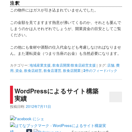
注釈
この物件にはガスが引き込まれていませんでした。
この金額を見てますます熱意が沸いてくるのか、それとも萎んで
しまうのかは人それぞれでしょうが、開業資金の目安としてご覧
ください。
この他にも食材や酒類の仕入代金なども考慮しなければなりませ
ん。また運転資金（つまり当座のお金）も当然必要になります。
カテゴリー:
地域産業支援
,
飲食店開業/飲食店経営支援
|
タグ:
店舗
,
費
用
,
資金
,
飲食店経営
,
飲食店運営
,
飲食店開業
|
2
件のフィードバック
WordPressによるサイト構築
実績
投稿日時:
2012年7月11日