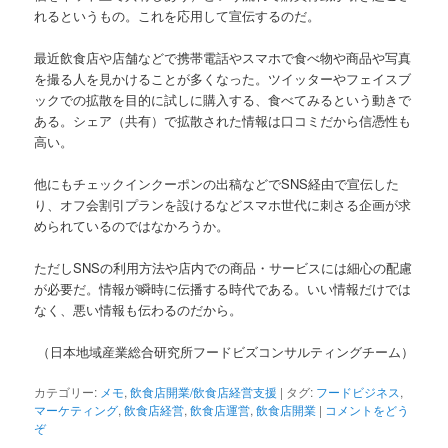
れるというもの。これを応用して宣伝するのだ。
最近飲食店や店舗などで携帯電話やスマホで食べ物や商品や写真
を撮る人を見かけることが多くなった。ツイッターやフェイスブ
ックでの拡散を目的に試しに購入する、食べてみるという動きで
ある。シェア（共有）で拡散された情報は口コミだから信憑性も
高い。
他にもチェックインクーポンの出稿などでSNS経由で宣伝した
り、オフ会割引プランを設けるなどスマホ世代に刺さる企画が求
められているのではなかろうか。
ただしSNSの利用方法や店内での商品・サービスには細心の配慮
が必要だ。情報が瞬時に伝播する時代である。いい情報だけでは
なく、悪い情報も伝わるのだから。
（日本地域産業総合研究所フードビズコンサルティングチーム）
カテゴリー:
メモ
,
飲食店開業/飲食店経営支援
|
タグ:
フードビジネス
,
マーケティング
,
飲食店経営
,
飲食店運営
,
飲食店開業
|
コメントをどう
ぞ