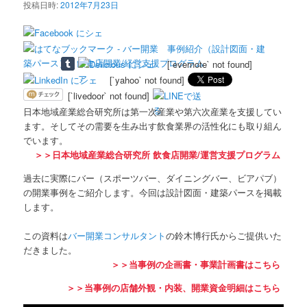
投稿日時:
2012年7月23日
[`evernote` not found]
[`yahoo` not found]
[`livedoor` not found]
日本地域産業総合研究所は第一次産業や第六次産業を支援してい
ます。そしてその需要を生み出す飲食業界の活性化にも取り組ん
でいます。
＞＞日本地域産業総合研究所 飲食店開業/運営支援プログラム
過去に実際にバー（スポーツバー、ダイニングバー、ビアパブ）
の開業事例をご紹介します。今回は設計図面・建築パースを掲載
します。
この資料は
バー開業コンサルタント
の鈴木博行氏からご提供いた
だきました。
＞＞当事例の企画書・事業計画書はこちら
＞＞当事例の店舗外観・内装、開業資金明細はこちら