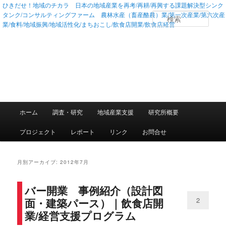
ひきだせ！地域のチカラ 日本の地域産業を再考/再耕/再興する課題解決型シンク
タンク/コンサルティングファーム 農林水産（畜産酪農）業/第一次産業/第六次産
検
業/食料/地域振興/地域活性化/まちおこし/飲食店開業/飲食店経営
索
メインメニュー
ホーム
調査・研究
地域産業支援
研究所概要
メインコンテンツへ移動
サブコンテンツへ移動
プロジェクト
レポート
リンク
お問合せ
月別アーカイブ:
2012年7月
バー開業 事例紹介（設計図
面・建築パース）｜飲食店開
2
業/経営支援プログラム