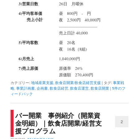
3)営業日数
26日 月曜休
4)平均客単価
昼 800円 - 円
売上小計
夜 2,500円 40,000円
—————————–
売上日計 40,000
5)平均客数
昼 20名
夜 16名（8組)
6)月売上
1,040,000円
7)売上原価
原価率 26%
原価額 270,400円
カテゴリー:
地域産業支援
,
飲食店開業/飲食店経営支援
|
タグ:
事業戦
略
,
事業計画書
,
企画書
,
飲食店経営
,
飲食店運営
,
飲食店開業
|
1
件のフ
ィードバック
バー開業 事例紹介（開業資
金明細）｜飲食店開業/経営支
2
援プログラム