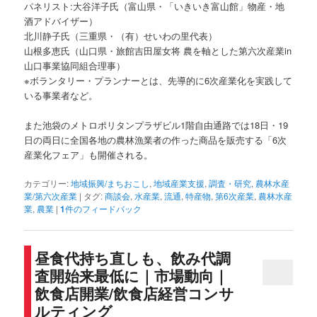
パネリスト:大谷洋子氏（富山県・「いきいき富山館」物産・地
酒アドバイザー）
北川静子氏（三重県・（有）せいわの里代表）
山根多恵氏（山口県・旅館吉田屋女将 農を軸とした第六次産業in
山口事業協同組合理事）
※ボランタリー・プランナーとは、先導的に6次産業化を実践して
いる事業者など。
また池袋のメトロポリタンプラザビル1階自由通路では18日・19
日の両日に全国各地の農林漁業者の作った商品を販売する「6次
産業化フェア」も開催される。
カテゴリー:
地域振興/まちおこし
,
地域産業支援
,
調査・研究
,
農林水産
業/第六次産業
|
タグ:
商談会
,
水産業
,
流通
,
特産物
,
第6次産業
,
農林水産
業
,
農業
|
1
件のフィードバック
昼食代持ち直しも、飲み代調
査開始来最低に｜市場動向｜
飲食店開業/飲食店経営コンサ
ルティング