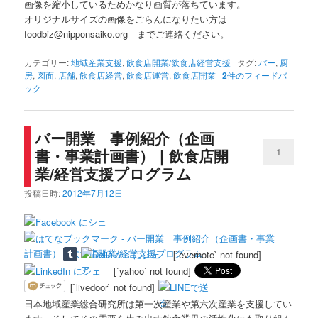
画像を縮小しているためかなり画質が落ちています。
オリジナルサイズの画像をごらんになりたい方は
foodbiz@nipponsaiko.org までご連絡ください。
カテゴリー:
地域産業支援
,
飲食店開業/飲食店経営支援
|
タグ:
バー
,
厨
房
,
図面
,
店舗
,
飲食店経営
,
飲食店運営
,
飲食店開業
|
2
件のフィードバ
ック
バー開業 事例紹介（企画
書・事業計画書）｜飲食店開
1
業/経営支援プログラム
投稿日時:
2012年7月12日
[`evernote` not found]
[`yahoo` not found]
[`livedoor` not found]
日本地域産業総合研究所は第一次産業や第六次産業を支援してい