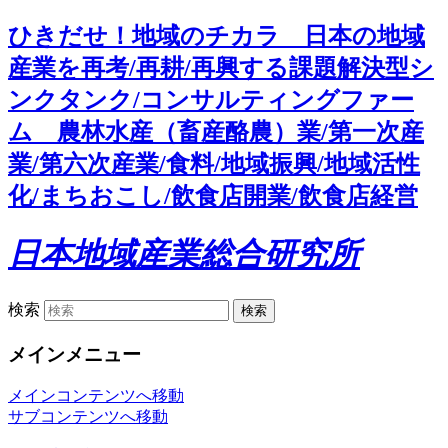
ひきだせ！地域のチカラ 日本の地域
産業を再考/再耕/再興する課題解決型シ
ンクタンク/コンサルティングファー
ム 農林水産（畜産酪農）業/第一次産
業/第六次産業/食料/地域振興/地域活性
化/まちおこし/飲食店開業/飲食店経営
日本地域産業総合研究所
検索
メインメニュー
メインコンテンツへ移動
サブコンテンツへ移動