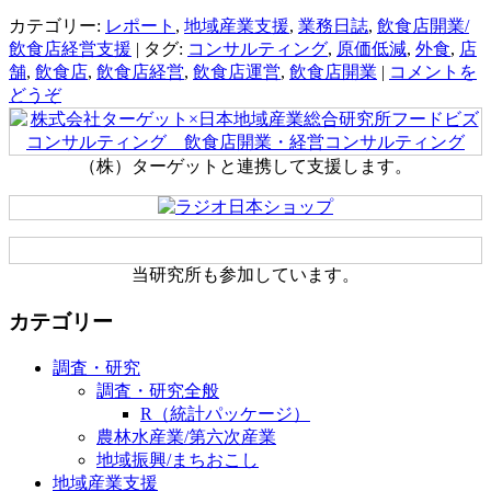
カテゴリー:
レポート
,
地域産業支援
,
業務日誌
,
飲食店開業/
飲食店経営支援
|
タグ:
コンサルティング
,
原価低減
,
外食
,
店
舗
,
飲食店
,
飲食店経営
,
飲食店運営
,
飲食店開業
|
コメントを
どうぞ
（株）ターゲットと連携して支援します。
当研究所も参加しています。
カテゴリー
調査・研究
調査・研究全般
R（統計パッケージ）
農林水産業/第六次産業
地域振興/まちおこし
地域産業支援