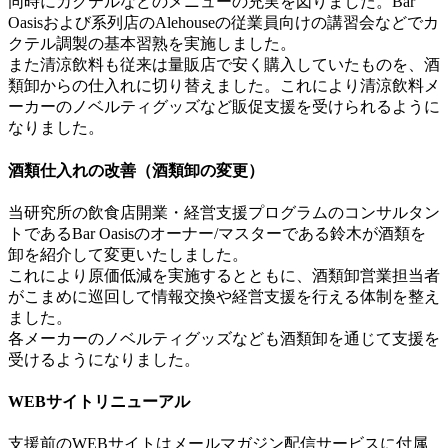
同時にカクテルなどのメニューの充実を図りました。Bar
Oasisおよび系列店のAlehouseの従業員向けの講習会などでカ
クテル調製の基本習熟を実施しました。
また清涼飲料も従来は量販店で安く購入していたものを、酒
類卸からの仕入れに切り替えました。これにより清涼飲料メ
ーカーのノベルティグッズなど販促支援を受けられるように
なりました。
酒類仕入れの改善（酒類卸の変更）
当研究所の飲食店開業・経営支援プログラムのコンサルタン
トであるBar Oasisのオーナー/マスターである鈴木が酒類を
卸を紹介して変更いたしました。
これにより原価低減を実施するとともに、酒類卸営業担当者
がこまめに巡回して情報交換や経営支援を行える体制を整え
ました。
各メーカーのノベルティグッズなども酒類卸を通じて支援を
受けるようになりました。
WEBサイトリニューアル
支援前のWEBサイトはメールマガジン配信サービスに付属