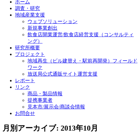
ホーム
調査・研究
地域産業支援
ウェブソリューション
新規事業創出
飲食店開業運営/飲食店経営支援（コンサルティ
ング）
研究所概要
プロジェクト
地域再生（ビル建替え・駅前再開発）フィールド
ワーク
放送局公式通販サイト運営支援
レポート
リンク
商品・製品情報
提携事業者
見本市/展示会/商談会情報
お問合せ
月別アーカイブ:
2013年10月