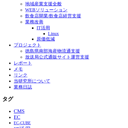
地域産業支援全般
WEBソリューション
飲食店開業/飲食店経営支援
業務改善
IT活用
Linux
原価低減
プロジェクト
徳島県南部海産物流通支援
放送局公式通販サイト運営支援
レポート
メモ
リンク
当研究所について
業務日誌
タグ
CMS
EC
EC-CUBE