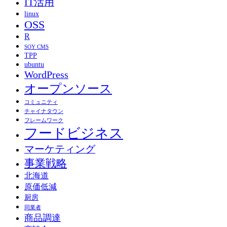
IT活用
linux
OSS
R
SOY CMS
TPP
ubuntu
WordPress
オープンソース
コミュニティ
チャイナタウン
フレームワーク
フードビジネス
マーケティング
事業戦略
北海道
原価低減
厨房
同業者
商品調達