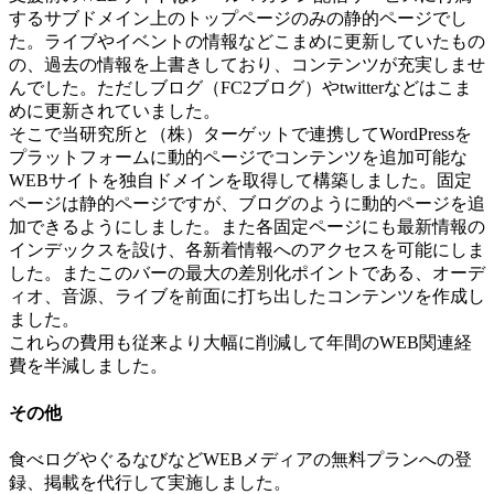
するサブドメイン上のトップページのみの静的ページでし
た。ライブやイベントの情報などこまめに更新していたもの
の、過去の情報を上書きしており、コンテンツが充実しませ
んでした。ただしブログ（FC2ブログ）やtwitterなどはこま
めに更新されていました。
そこで当研究所と（株）ターゲットで連携してWordPressを
プラットフォームに動的ページでコンテンツを追加可能な
WEBサイトを独自ドメインを取得して構築しました。固定
ページは静的ページですが、ブログのように動的ページを追
加できるようにしました。また各固定ページにも最新情報の
インデックスを設け、各新着情報へのアクセスを可能にしま
した。またこのバーの最大の差別化ポイントである、オーデ
ィオ、音源、ライブを前面に打ち出したコンテンツを作成し
ました。
これらの費用も従来より大幅に削減して年間のWEB関連経
費を半減しました。
その他
食べログやぐるなびなどWEBメディアの無料プランへの登
録、掲載を代行して実施しました。