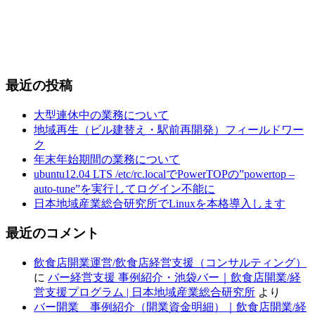
最近の投稿
大型連休中の業務について
地域再生（ビル建替え・駅前再開発）フィールドワー
ク
年末年始期間の業務について
ubuntu12.04 LTS /etc/rc.localでPowerTOPの”powertop –
auto-tune”を実行してログイン不能に
日本地域産業総合研究所でLinuxを本格導入します
最近のコメント
飲食店開業運営/飲食店経営支援（コンサルティング）
に
バー経営支援 事例紹介・池袋バー｜飲食店開業/経
営支援プログラム | 日本地域産業総合研究所
より
バー開業 事例紹介（開業資金明細）｜飲食店開業/経