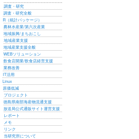
調査・研究
調査・研究全般
R（統計パッケージ）
農林水産業/第六次産業
地域振興/まちおこし
地域産業支援
地域産業支援全般
WEBソリューション
飲食店開業/飲食店経営支援
業務改善
IT活用
Linux
原価低減
プロジェクト
徳島県南部海産物流通支援
放送局公式通販サイト運営支援
レポート
メモ
リンク
当研究所について