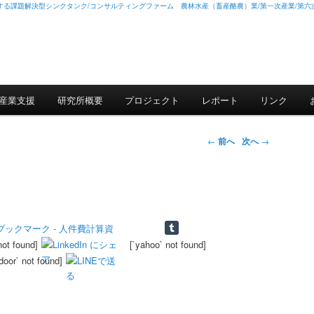
る課題解決型シンクタンク/コンサルティングファーム 農林水産（畜産酪農）業/第一次産業/第六次産
産業支援
研究所概要
プロジェクト
レポート
リンク
投稿ナビゲー
←
前へ
次へ
→
ション
not found]
[`yahoo` not found]
edoor` not found]