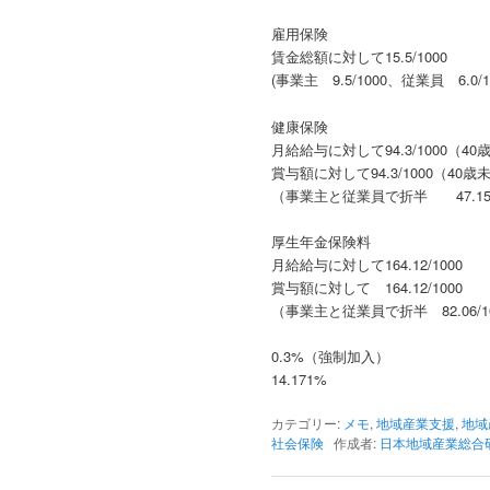
雇用保険
賃金総額に対して15.5/1000
(事業主 9.5/1000、従業員 6.0/1
健康保険
月給給与に対して94.3/1000（4
賞与額に対して94.3/1000（40
（事業主と従業員で折半 47.15/
厚生年金保険料
月給給与に対して164.12/1000
賞与額に対して 164.12/1000
（事業主と従業員で折半 82.06/1
0.3%（強制加入）
14.171%
カテゴリー:
メモ
,
地域産業支援
,
地域
社会保険
作成者:
日本地域産業総合