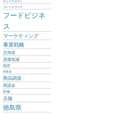
チャイナタウン
フレームワーク
フードビジネ
ス
マーケティング
事業戦略
北海道
原価低減
厨房
同業者
商品調達
商談会
外食
店舗
徳島県