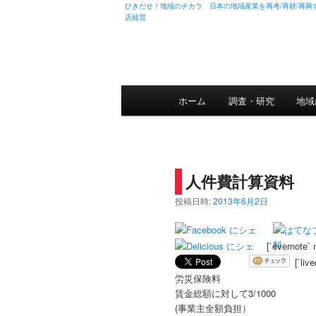
ひきだせ！地域のチカラ 日本の地域産業を再考/再耕/再興す
店経営
メインメニュー
ホーム
メインコンテンツへ移動
サブコンテンツへ移動
調査・研究
地域
人件費計算資料
投稿日時:
2013年6月2日
[`evernote` 
[`liv
労災保険料
賃金総額に対して3/1000
(事業主全額負担）