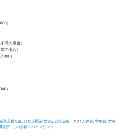
000）
0歳未満の場合）
歳未満の場合）
1000）
000）
産業支援全般
,
飲食店開業/飲食店経営支援
タグ:
人件費
,
労務費
,
労災
,
研究所
この投稿のパーマリンク