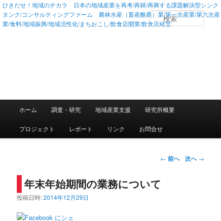
ひきだせ！地域のチカラ 日本の地域産業を再考/再耕/再興する課題解決型シンク
タンク/コンサルティングファーム 農林水産（畜産酪農）業/第一次産業/第六次産
検
業/食料/地域振興/地域活性化/まちおこし/飲食店開業/飲食店経営
索
メインメニュー
ホーム
調査・研究
地域産業支援
研究所概要
メインコンテンツへ移動
サブコンテンツへ移動
プロジェクト
レポート
リンク
お問合せ
投稿ナビゲーション
←
前へ
次へ
→
年末年始期間の業務について
投稿日時:
2014年12月29日