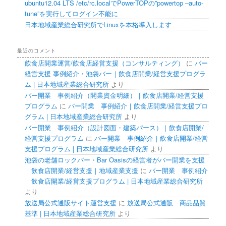
ubuntu12.04 LTS /etc/rc.localでPowerTOPの”powertop –auto-
tune”を実行してログイン不能に
日本地域産業総合研究所でLinuxを本格導入します
最近のコメント
飲食店開業運営/飲食店経営支援（コンサルティング）
に
バー
経営支援 事例紹介・池袋バー｜飲食店開業/経営支援プログラ
ム | 日本地域産業総合研究所
より
バー開業 事例紹介（開業資金明細）｜飲食店開業/経営支援
プログラム
に
バー開業 事例紹介｜飲食店開業/経営支援プロ
グラム | 日本地域産業総合研究所
より
バー開業 事例紹介（設計図面・建築パース）｜飲食店開業/
経営支援プログラム
に
バー開業 事例紹介｜飲食店開業/経営
支援プログラム | 日本地域産業総合研究所
より
池袋の老舗ロックバー・Bar Oasisの経営者がバー開業を支援
｜飲食店開業/経営支援｜地域産業支援
に
バー開業 事例紹介
｜飲食店開業/経営支援プログラム | 日本地域産業総合研究所
より
放送局公式通販サイト運営支援
に
放送局公式通販 商品品質
基準 | 日本地域産業総合研究所
より