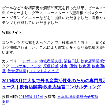
ビールなどの銘柄変更や酒類卸変更を行った結果、ビールメ
料メーカーより、グラス・コースター・A型看板・ポスター
ー・グランドメニューなどをご提供いただきました。看板や
テンツも作成していただきました。
WEBサイト
コンテンツの拡充を図ったことで、検索結果も向上し、多く
上位掲載されました。これにより露出が多くなり新規顧客獲
います。
カテゴリー:
レポート
,
地域産業支援
,
業務日誌
,
飲食店開業/
タグ:
コンサルティング
,
原価低減
,
外食
,
店舗
,
飲食店
,
飲食店
営
,
飲食店開業
|
コメントをどうぞ
2013年5月に大阪で外食産業活性化のための専門展
ュース｜飲食店開業/飲食店経営コンサルティング
投稿日時:
2013年4月17日
投稿者:
日本地域産業総合研究所
返信