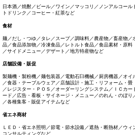
日本酒／焼酎／ビール／ワイン／マッコリ／ノンアルコール
トドリンク／コーヒー・紅茶など
食材
麺／だし・つゆ／タレ／スープ／調味料／農産物／畜産物／
品／食品添加物／冷凍食品／レトルト食品／食品素材・原料
／サイドメニュー／デザート／地方特産物など
店舗設備・販促
製麺機・製粉機／麺包装器／電動石臼機械／厨房機器／オイ
／食器・テーブルウェア／店舗設計・施工・リフォーム・畳
／レジスター・ＰＯＳ／オーダーリングシステム／ＩＣカー
ード／広告・看板・サイネージ・メニュー／のれん・のぼり
／各種集客・販促アイテムなど
省エネ商材
ＬＥＤ・省エネ照明／節電・節水設備／遮熱・断熱材／ウィ
コンサルティングなど