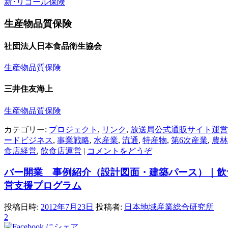
新･リコール保険
生産物品質保険
社団法人日本食品衛生協会
生産物品質保険
三井住友海上
生産物品質保険
カテゴリー:
プロジェクト
,
リンク
,
放送局公式通販サイト運営
ードビジネス
,
事業戦略
,
水産業
,
流通
,
特産物
,
第6次産業
,
農林
食店経営
,
飲食店運営
|
コメントをどうぞ
バー開業 事例紹介（設計図面・建築パース）｜飲
営支援プログラム
投稿日時:
2012年7月23日
投稿者:
日本地域産業総合研究所
2