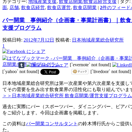
カテゴリー:
地域産業支援
,
飲食店開業/飲食店経営支援
|
タグ:
面
,
店舗
,
飲食店経営
,
飲食店運営
,
飲食店開業
|
2
件のフィード
バー開業 事例紹介（企画書・事業計画書）｜飲食
支援プログラム
投稿日時:
2012年7月12日
投稿者:
日本地域産業総合研究所
1
[`evernote` not found]
[`yahoo` not found]
[`livedoor` not found]
日本地域産業総合研究所は第一次産業や第六次産業を支援し
てその需要を生み出す飲食業界の活性化にも取り組んでいま
＞＞日本地域産業総合研究所 飲食店開業/運営支援プログラム
過去に実際にバー（スポーツバー、ダイニングバー、ビアパ
をご紹介します。今回は企画書を掲載します。
この資料は
バー開業コンサルタント
の鈴木博行氏からご提供
た。