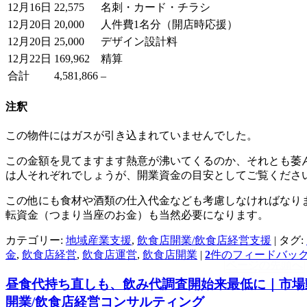
12月16日
22,575
名刺・カード・チラシ
12月20日
20,000
人件費1名分（開店時応援）
12月20日
25,000
デザイン設計料
12月22日
169,962
精算
合計
4,581,866
–
注釈
この物件にはガスが引き込まれていませんでした。
この金額を見てますます熱意が沸いてくるのか、それとも萎
は人それぞれでしょうが、開業資金の目安としてご覧くださ
この他にも食材や酒類の仕入代金なども考慮しなければなり
転資金（つまり当座のお金）も当然必要になります。
カテゴリー:
地域産業支援
,
飲食店開業/飲食店経営支援
|
タグ:
金
,
飲食店経営
,
飲食店運営
,
飲食店開業
|
2
件のフィードバッ
ページの先頭へ
昼食代持ち直しも、飲み代調査開始来最低に｜市場
開業/飲食店経営コンサルティング