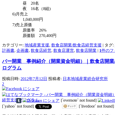
昼 20名
夜 16名（8組)
6)月売上
1,040,000円
7)売上原価
原価率 26%
原価額 270,400円
カテゴリー:
地域産業支援
,
飲食店開業/飲食店経営支援
|
タグ:
計画書
,
企画書
,
飲食店経営
,
飲食店運営
,
飲食店開業
|
1
件のフ
バー開業 事例紹介（開業資金明細）｜飲食店開業
ログラム
投稿日時:
2012年7月12日
投稿者:
日本地域産業総合研究所
2
[`evernote` not found]
[`yahoo` not found]
[`livedoor` not found]