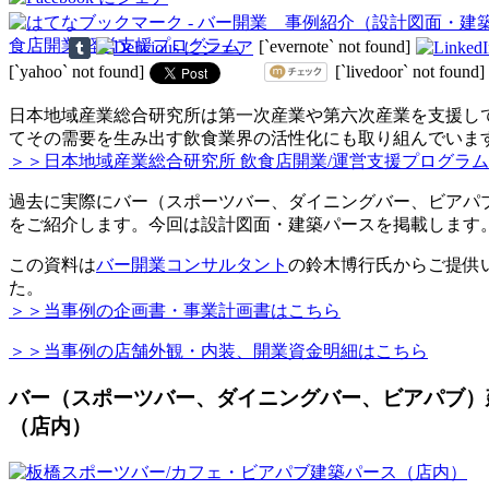
[`evernote` not found]
[`yahoo` not found]
[`livedoor` not found]
日本地域産業総合研究所は第一次産業や第六次産業を支援し
てその需要を生み出す飲食業界の活性化にも取り組んでいま
＞＞日本地域産業総合研究所 飲食店開業/運営支援プログラム
過去に実際にバー（スポーツバー、ダイニングバー、ビアパ
をご紹介します。今回は設計図面・建築パースを掲載します
この資料は
バー開業コンサルタント
の鈴木博行氏からご提供
た。
＞＞当事例の企画書・事業計画書はこちら
＞＞当事例の店舗外観・内装、開業資金明細はこちら
バー（スポーツバー、ダイニングバー、ビアパブ）
（店内）