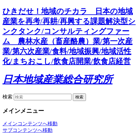
ひきだせ！地域のチカラ 日本の地域
産業を再考/再耕/再興する課題解決型シ
ンクタンク/コンサルティングファー
ム 農林水産（畜産酪農）業/第一次産
業/第六次産業/食料/地域振興/地域活性
化/まちおこし/飲食店開業/飲食店経営
日本地域産業総合研究所
検索
メインメニュー
メインコンテンツへ移動
サブコンテンツへ移動