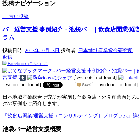
投稿ナビゲーション
←
古い投稿
バー経営支援 事例紹介・池袋バー｜飲食店開業/経
ラム
投稿日時:
2013年10月13日
投稿者:
日本地域産業総合研究所
返信
[`evernote` not found]
[`yahoo` not found]
[`livedoor` not found]
日本地域産業総合研究所が実施した飲食店・外食産業向けの
グの事例をご紹介します。
「飲食店開業/運営支援（コンサルティング）プログラム」詳
池袋バー経営支援概要