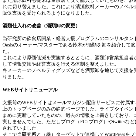
また清涼飲料も従来は量販店で安く購入していたものを、酒
れに切り替えました。これにより清涼飲料メーカーのノベル
販促支援を受けられるようになりました。
酒類仕入れの改善（酒類卸の変更）
当研究所の飲食店開業・経営支援プログラムのコンサルタント
Oasisのオーナー/マスターである鈴木が酒類を卸を紹介して
た。
これにより原価低減を実施するとともに、酒類卸営業担当者
して情報交換や経営支援を行える体制を整えました。
各メーカーのノベルティグッズなども酒類卸を通じて支援を
りました。
WEBサイトリニューアル
支援前のWEBサイトはメールマガジン配信サービスに付属す
上のトップページのみの静的ページでした。ライブやイベン
まめに更新していたものの、過去の情報を上書きしており、
実しませんでした。ただしブログ（FC2ブログ）やtwitterな
されていました。
そこで当研究所と（株）ターゲットで連携してWordPressを