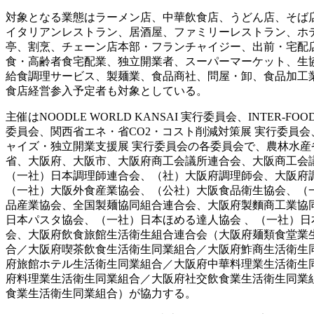
対象となる業態はラーメン店、中華飲食店、うどん店、そば
イタリアンレストラン、居酒屋、ファミリーレストラン、ホ
亭、割烹、チェーン店本部・フランチャイジー、出前・宅配
食・高齢者食宅配業、独立開業者、スーパーマーケット、生
給食調理サービス、製麺業、食品商社、問屋・卸、食品加工
食店経営参入予定者も対象としている。
主催はNOODLE WORLD KANSAI 実行委員会、INTER-FOOD
委員会、関西省エネ・省CO2・コスト削減対策展 実行委員
ャイズ・独立開業支援展 実行委員会の各委員会で、農林水産
省、大阪府、大阪市、大阪府商工会議所連合会、大阪商工会
（一社）日本調理師連合会、（社）大阪府調理師会、大阪府
（一社）大阪外食産業協会、（公社）大阪食品衛生協会、（
品産業協会、全国製麺協同組合連合会、大阪府製麵商工業協
日本パスタ協会、（一社）日本ほめる達人協会 、（一社）日
会、大阪府飲食旅館生活衛生組合連合会（大阪府麺類食堂業
合／大阪府喫茶飲食生活衛生同業組合／大阪府鮓商生活衛生
府旅館ホテル生活衛生同業組合／大阪府中華料理業生活衛生
府料理業生活衛生同業組合／大阪府社交飲食業生活衛生同業
食業生活衛生同業組合）が協力する。