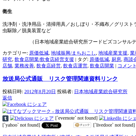
衛生
洗浄剤・洗浄用品・清掃用具／おしぼり・不織布／グリスト
虫駆除／脱臭装置など
（日本地域産業総合研究所フードビズコンサル
カテゴリー:
原価低減
,
地域振興/まちおこし
,
地域産業支援
,
業
研究
,
飲食店開業/飲食店経営支援
|
タグ:
原価低減
,
厨房
,
商談
店舗
,
業務改善
,
飲食店経営
,
飲食店運営
,
飲食店開業
|
コメン
放送局公式通販 リスク管理関連資料リンク
投稿日時:
2012年8月20日
投稿者:
日本地域産業総合研究所
返信
[`evernote` not found]
[`yahoo` not found]
[`livedoor` not found]