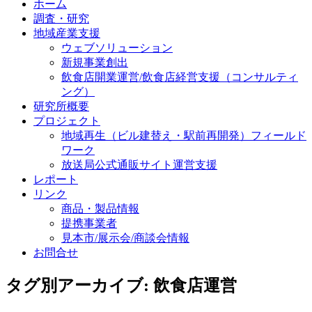
ホーム
調査・研究
地域産業支援
ウェブソリューション
新規事業創出
飲食店開業運営/飲食店経営支援（コンサルティ
ング）
研究所概要
プロジェクト
地域再生（ビル建替え・駅前再開発）フィールド
ワーク
放送局公式通販サイト運営支援
レポート
リンク
商品・製品情報
提携事業者
見本市/展示会/商談会情報
お問合せ
タグ別アーカイブ:
飲食店運営