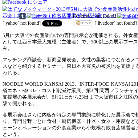
[`evernote` not found]
[`yahoo` not found]
[`livedoor` not found]
5月に大阪で外食産業向けの専門展示会が開催される。外食
としては西日本最大規模（主催者）で、500以上の展示ブー
み。
マッチング商談会、新商品発表会、女性の集客につながるメ
スなどを紹介するセミナー、東日本大震災の被災地を支援す
われる。
NOODLE WORLD KANSAI 2013、INTER-FOOD KANSAI 
省エネ・省CO2・コスト削減対策展、第3回 関西フランチャ
支援展の各展示会が、5月21日から23日まで大阪市住之江区
阪で開かれる。
各展示会はさらに内容が特定の専門業態に特化した展示会で
り、専門分野ごとに食材・厨房機器・什器・食器・用度など
ェーンオペレーションの外食産業から小規模な飲食店経営者
という。