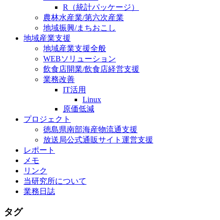
R（統計パッケージ）
農林水産業/第六次産業
地域振興/まちおこし
地域産業支援
地域産業支援全般
WEBソリューション
飲食店開業/飲食店経営支援
業務改善
IT活用
Linux
原価低減
プロジェクト
徳島県南部海産物流通支援
放送局公式通販サイト運営支援
レポート
メモ
リンク
当研究所について
業務日誌
タグ