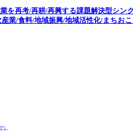
業を再考/再耕/再興する課題解決型シン
産業/食料/地域振興/地域活性化/まちおこ
グ）