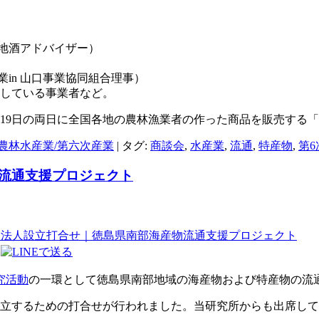
地酒アドバイザー）
in 山口事業協同組合理事）
践している事業者など。
・19日の両日に全国各地の農林漁業者の作った商品を販売する
農林水産業/第六次産業
|
タグ:
商談会
,
水産業
,
流通
,
特産物
,
第6
流通支援プロジェクト
究活動
の一環として徳島県南部地域の海産物および特産物の流
設立するための打合せが行われました。当研究所からも出席し