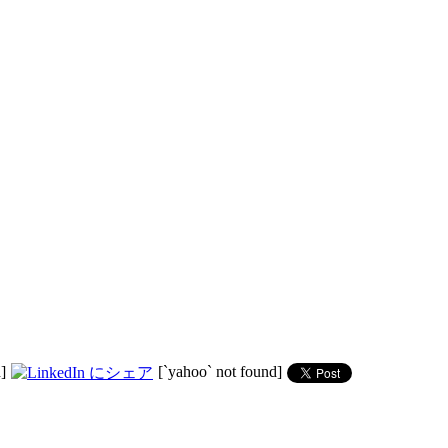
]
[`yahoo` not found]