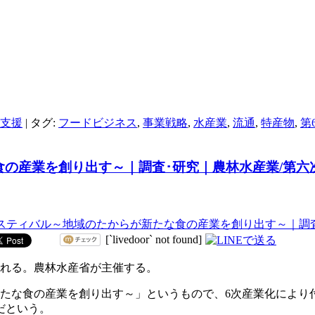
支援
|
タグ:
フードビジネス
,
事業戦略
,
水産業
,
流通
,
特産物
,
第
食の産業を創り出す～｜調査･研究｜農林水産業/第六
[`livedoor` not found]
催される。農林水産省が主催する。
新たな食の産業を創り出す～」というもので、6次産業化により
だという。