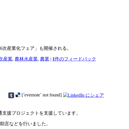
「6次産業化フェア」も開催される。
次産業
,
農林水産業
,
農業
|
1
件のフィードバック
[`evernote` not found]
通支援プロジェクトを支援しています。
て助言などを行いました。