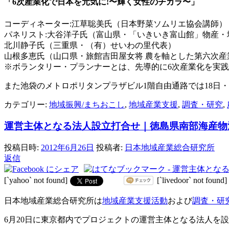
「6次産業化で日本を元気に!〜輝く女性のチカラ〜」
コーディネーター:江草聡美氏（日本野菜ソムリエ協会講師）
パネリスト:大谷洋子氏（富山県・「いきいき富山館」物産・
北川静子氏（三重県・（有）せいわの里代表）
山根多恵氏（山口県・旅館吉田屋女将 農を軸とした第六次産業
※ボランタリー・プランナーとは、先導的に6次産業化を実
また池袋のメトロポリタンプラザビル1階自由通路では18日
カテゴリー:
地域振興/まちおこし
,
地域産業支援
,
調査・研究
,
運営主体となる法人設立打合せ｜徳島県南部海産物
投稿日時:
2012年6月26日
投稿者:
日本地域産業総合研究所
返信
[`yahoo` not found]
[`livedoor` not found]
日本地域産業総合研究所は
地域産業支援活動
および
調査・研
6月20日に東京都内でプロジェクトの運営主体となる法人を