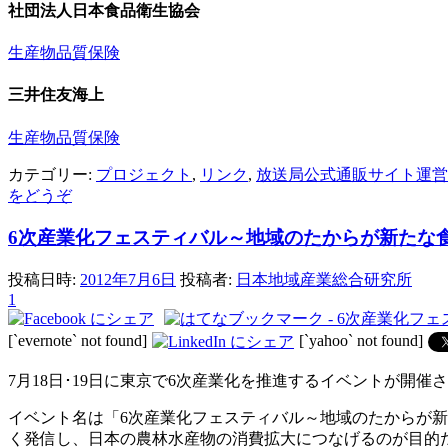
社団法人日本食品衛生協会
生産物品質保険
三井住友海上
生産物品質保険
カテゴリー:
プロジェクト
,
リンク
,
放送局公式通販サイト運営
をどうぞ
6次産業化フェスティバル～地域のたからが新たな
投稿日時:
2012年7月6日
投稿者:
日本地域産業総合研究所
1
[`evernote` not found]
[`yahoo` not found]
7月18日･19日に東京で6次産業化を推進するイベントが開
イベント名は「6次産業化フェスティバル～地域のたからが
く発信し、日本の農林水産物の消費拡大につなげるのが目的