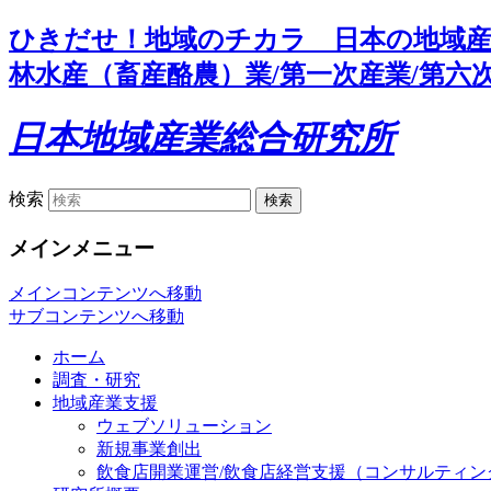
ひきだせ！地域のチカラ 日本の地域産
林水産（畜産酪農）業/第一次産業/第六次
日本地域産業総合研究所
検索
メインメニュー
メインコンテンツへ移動
サブコンテンツへ移動
ホーム
調査・研究
地域産業支援
ウェブソリューション
新規事業創出
飲食店開業運営/飲食店経営支援（コンサルティン