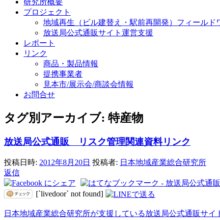
研究所概要
プロジェクト
地域再生（ビル建替え・駅前再開発）フィールド
放送局公式通販サイト運営支援
レポート
リンク
商品・製品情報
提携事業者
見本市/展示会/商談会情報
お問合せ
タグ別アーカイブ:
特産物
放送局公式通販 リスク管理関連資料リンク
投稿日時:
2012年8月20日
投稿者:
日本地域産業総合研究所
返信
[`livedoor` not found]
日本地域産業総合研究所が支援している放送局公式通販サイ