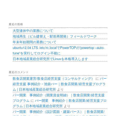
最近の投稿
大型連休中の業務について
地域再生（ビル建替え・駅前再開発）フィールドワーク
年末年始期間の業務について
ubuntu12.04 LTS /etc/rc.localでPowerTOPの”powertop –auto-
tune”を実行してログイン不能に
日本地域産業総合研究所でLinuxを本格導入します
最近のコメント
飲食店開業運営/飲食店経営支援（コンサルティング）
に
バー
経営支援 事例紹介・池袋バー｜飲食店開業/経営支援プログラ
ム | 日本地域産業総合研究所
より
バー開業 事例紹介（開業資金明細）｜飲食店開業/経営支援
プログラム
に
バー開業 事例紹介｜飲食店開業/経営支援プロ
グラム | 日本地域産業総合研究所
より
バー開業 事例紹介（設計図面・建築パース）｜飲食店開業/