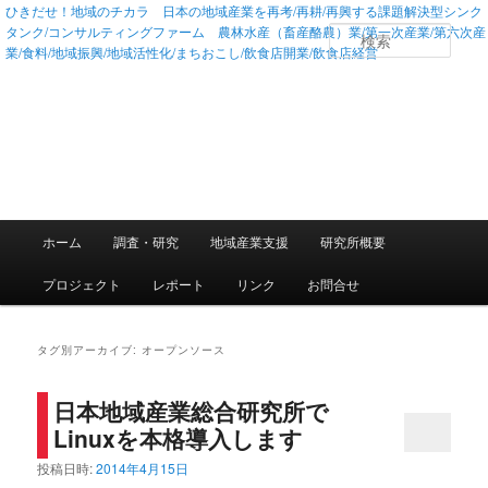
ひきだせ！地域のチカラ 日本の地域産業を再考/再耕/再興する課題解決型シンク
タンク/コンサルティングファーム 農林水産（畜産酪農）業/第一次産業/第六次産
検
業/食料/地域振興/地域活性化/まちおこし/飲食店開業/飲食店経営
索
メインメニュー
ホーム
調査・研究
地域産業支援
研究所概要
メインコンテンツへ移動
サブコンテンツへ移動
プロジェクト
レポート
リンク
お問合せ
タグ別アーカイブ:
オープンソース
日本地域産業総合研究所で
Linuxを本格導入します
投稿日時:
2014年4月15日