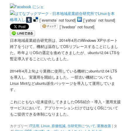
[`evernote` not found]
[`yahoo` not found]
[`livedoor` not found]
日本地域産業総合研究所は、2014年4月のWindows XPサポート
終了をうけて、機材は温存してOSリプレースすることにしまし
た。昨年よりOSの選定を進めてきましたが、ubuntu12.04 LTSを
暫定導入することにいたしました。
2014年4月上旬より業務に使用している機材にubuntu12.04 LTS
を導入し、実運用を開始しました。一部古い機材についても
Linux Mintなどubuntu派生パッケージを導入して運用していま
す。
これにともない従来提供してきましたOSS紹介・導入・運用支援
サービスにおいて、アプリケーションだけではなくOSについて
もご提供できる体制になりました。
カテゴリー:
IT活用
,
Linux
,
原価低減
,
当研究所について
,
業務改善
|
タ
グ:
linux
,
OSS
,
ubuntu
,
オープンソース
|
コメントをどうぞ