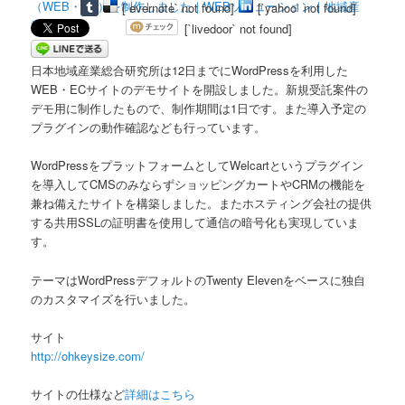
[`evernote` not found]
[`yahoo` not found]
[`livedoor` not found]
日本地域産業総合研究所は12日までにWordPressを利用した
WEB・ECサイトのデモサイトを開設しました。新規受託案件の
デモ用に制作したもので、制作期間は1日です。また導入予定の
プラグインの動作確認なども行っています。
WordPressをプラットフォームとしてWelcartというプラグイン
を導入してCMSのみならずショッピングカートやCRMの機能を
兼ね備えたサイトを構築しました。またホスティング会社の提供
する共用SSLの証明書を使用して通信の暗号化も実現していま
す。
テーマはWordPressデフォルトのTwenty Elevenをベースに独自
のカスタマイズを行いました。
サイト
http://ohkeysize.com/
サイトの仕様など
詳細はこちら