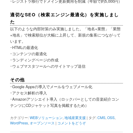
･レジストラ移行でドメイン更新費用を削減（年額で約5,000円）
適切なSEO（検索エンジン最適化）を実施しまし
た
以下のような内部対策のみ実施しました。「地名+業態」「業態
+地名」で検索順位が大幅に上昇して、新規の集客につながって
います。
･HTMLの最適化
･コンテンツの最適化
･ランディングページの作成
･ウェブマスタツールへのサイトマップ送信
その他
･Google Appsの導入でメールをウェブメール化
･アクセス解析の導入
･Amazonアソシエイト導入（ロックバーとしての音楽紹介コン
テンツにCDジャケット写真を掲載するため）
カテゴリー:
WEBソリューション
,
地域産業支援
|
タグ:
CMS
,
OSS
,
WordPress
,
オープンソース
|
コメントをどうぞ