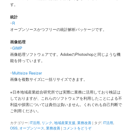
す。
統計
･
R
オープンソースかつフリーの統計解析パッケージです。
画像処理
･
GIMP
画像処理ソフトウェアです。AdobeのPhotoshopと同じような機
能を持っています。
･
Multisize Resizer
画像を複数サイズに一括リサイズできます。
※日本地域産業総合研究所では実際に業務に活用しており検証は
しておりますが、これらのソフトウェアを利用したことによる不
利益や損害については責任は負いません。くれぐれも自己判断で
ご利用ください。
カテゴリー:
IT活用
,
リンク
,
地域産業支援
,
業務改善
|
タグ:
IT活用
,
OSS
,
オープンソース
,
業務改善
|
コメントをどうぞ