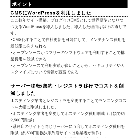
ポイント
CMSにWordPressを利用しました
ここ数年サイト構築、ブログ向けCMSとして世界標準となりつ
つあるWordPressを導入しました。導入した理由は以下の通りで
す。
･CMS化することで自社更新を可能にして、メンテナンス費用を
最低限に抑えられる
･オープンソースかつフリーのソフトウェアを利用することで構
築費用を低減できる
･オープンソースで利用実績が多いことから、セキュリティやカ
スタマイズについて情報が豊富である
サーバー移転/集約・レジストラ移行でコストを削
減しました
ホスティング業者とレジストラを変更することでランニングコス
トを大幅に削減しました。
･ホスティング業者を変更してホスティング費用削減（月額で約
2,500円削減）
･系列店のサイトも同じサーバーに収容してホスティング費用を
削減（約500円削減※系列店サイトは別業者が制作）