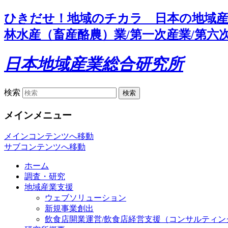
ひきだせ！地域のチカラ 日本の地域産
林水産（畜産酪農）業/第一次産業/第六次
日本地域産業総合研究所
検索
メインメニュー
メインコンテンツへ移動
サブコンテンツへ移動
ホーム
調査・研究
地域産業支援
ウェブソリューション
新規事業創出
飲食店開業運営/飲食店経営支援（コンサルティン