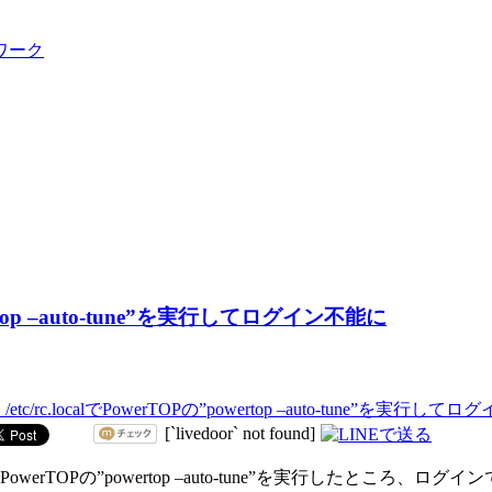
ワーク
powertop –auto-tune”を実行してログイン不能に
[`livedoor` not found]
ocalでPowerTOPの”powertop –auto-tune”を実行した