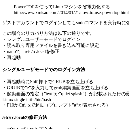
PowerTOPを使ってLinuxマシンを省電力化する
http://www.xmisao.com/2014/01/21/how-to-use-powertop.html
ゲストアカウントでログインしてもsudoコマンドを実行時に強制的
この場合のリカバリ方法は以下の通りです。
・シングルユーザーモードでログイン
・読み取り専用ファイルを書き込み可能に設定
・nanoで /etc/rc.localを修正
・再起動
シングルユーザモードでのログイン方法
・再起動時にShift押下でGRUBを立ち上げる
・GRUBで”e”を入力してgrub編集画面を立ち上げる
・起動画面の指定（”text”か”quiet splash”）が記載された
Linux single init=/bin/bash
・F10かCtrl+xで起動（プロンプト”#”が表示される）
/etc/rc.localの修正方法