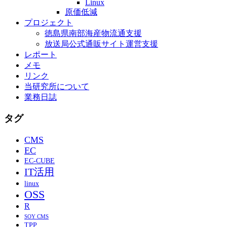
Linux
原価低減
プロジェクト
徳島県南部海産物流通支援
放送局公式通販サイト運営支援
レポート
メモ
リンク
当研究所について
業務日誌
タグ
CMS
EC
EC-CUBE
IT活用
linux
OSS
R
SOY CMS
TPP