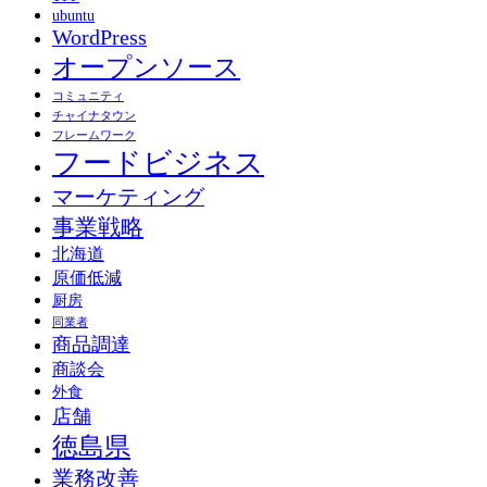
ubuntu
WordPress
オープンソース
コミュニティ
チャイナタウン
フレームワーク
フードビジネス
マーケティング
事業戦略
北海道
原価低減
厨房
同業者
商品調達
商談会
外食
店舗
徳島県
業務改善