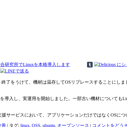
ポート終了をうけて、機材は温存してOSリプレースすることにしました
4 LTSを導入し、実運用を開始しました。一部古い機材についてもLin
支援サービスにおいて、アプリケーションだけではなくOSに
改善
|
タグ:
linux
,
OSS
,
ubuntu
,
オープンソース
|
コメントをどう