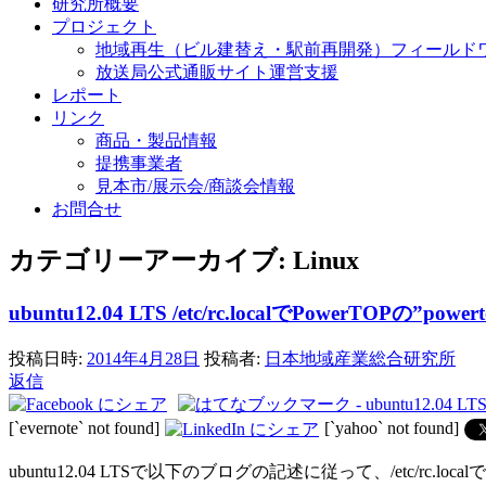
研究所概要
プロジェクト
地域再生（ビル建替え・駅前再開発）フィールド
放送局公式通販サイト運営支援
レポート
リンク
商品・製品情報
提携事業者
見本市/展示会/商談会情報
お問合せ
カテゴリーアーカイブ:
Linux
ubuntu12.04 LTS /etc/rc.localでPowerTOPの”
投稿日時:
2014年4月28日
投稿者:
日本地域産業総合研究所
返信
[`evernote` not found]
[`yahoo` not found]
ubuntu12.04 LTSで以下のブログの記述に従って、/etc/rc.l