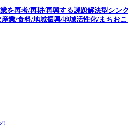
業を再考/再耕/再興する課題解決型シン
産業/食料/地域振興/地域活性化/まちおこ
グ）