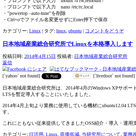
・プロンプトで以下入力 mount -o rw,remount /
・プロンプトで以下入力 nano /etc/rc.local
・”powertop –auto-tune”を削除
・Ctrl+oでファイル名変更せずにEnter押下で保存
カテゴリー:
Linux
|
タグ:
linux
,
ubuntu
|
コメントをどうぞ
日本地域産業総合研究所でLinuxを本格導入します
投稿日時:
2014年4月15日
投稿者:
日本地域産業総合研究所
返信
[`yahoo` not found]
[`livedoor` not found]
日本地域産業総合研究所は、2014年4月のWindows XPサ
LTSを暫定導入することにいたしました。
2014年4月上旬より業務に使用している機材にubuntu12.0
す。
これにともない従来提供してきましたOSS紹介・導入・運用
カテゴリー:
IT活用
,
Linux
,
原価低減
,
当研究所について
,
業務