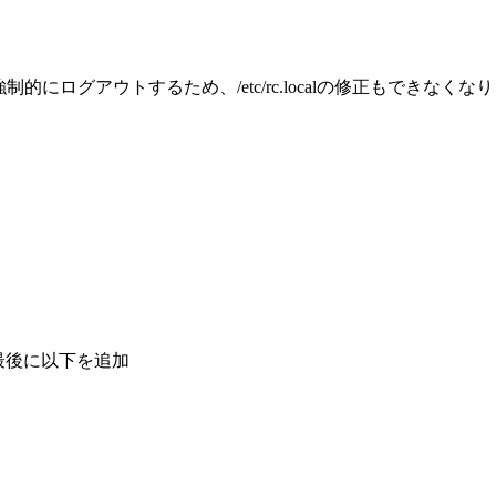
にログアウトするため、/etc/rc.localの修正もできなくな
行の最後に以下を追加